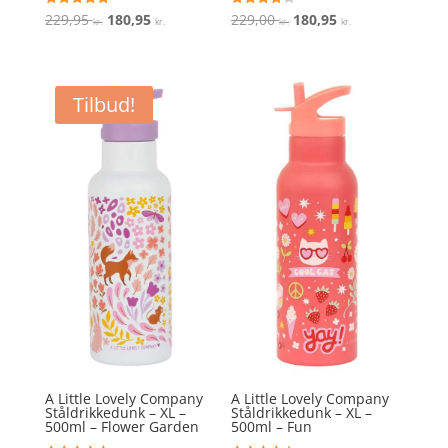
Den
Den
Den
Den
Vurderet
Vurderet
229,95
180,95
229,00
180,95
kr.
kr.
kr.
kr.
4.8
4
ud af 5
ud af 5
oprindelige
aktuelle
oprindelige
aktuelle
pris
pris
pris
pris
var:
er:
var:
er:
Tilbud!
229,95 kr..
180,95 kr..
229,00 kr..
180,95 kr..
A Little Lovely Company
A Little Lovely Company
Ståldrikkedunk – XL –
Ståldrikkedunk – XL –
500ml – Flower Garden
500ml – Fun