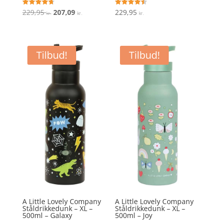
Den
Den
Vurderet
Vurderet
229,95
207,09
229,95
kr.
kr.
kr.
4.7
4.5
ud af 5
ud af 5
oprindelige
aktuelle
pris
pris
var:
er:
Tilbud!
Tilbud!
229,95 kr..
207,09 kr..
A Little Lovely Company
A Little Lovely Company
Ståldrikkedunk – XL –
Ståldrikkedunk – XL –
500ml – Galaxy
500ml – Joy