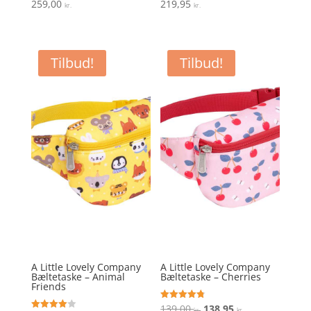
Vurderet
Vurderet
259,00
219,95
kr.
kr.
4.4
4.9
ud af 5
ud af 5
Tilbud!
Tilbud!
A Little Lovely Company
A Little Lovely Company
Bæltetaske – Animal
Bæltetaske – Cherries
Friends
Den
Den
Vurderet
139,00
138,95
kr.
kr.