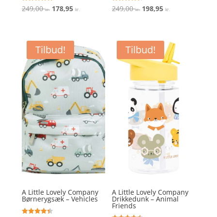
Den
Den
Den
Den
Vurderet
Vurderet
249,00
178,95
249,00
198,95
kr.
kr.
kr.
kr.
5
4.5
ud af 5
ud af 5
oprindelige
aktuelle
oprindelige
aktuelle
pris
pris
pris
pris
var:
er:
var:
er:
Tilbud!
Tilbud!
249,00 kr..
178,95 kr..
249,00 kr..
198,95 kr..
A Little Lovely Company
A Little Lovely Company
Børnerygsæk – Vehicles
Drikkedunk – Animal
Friends