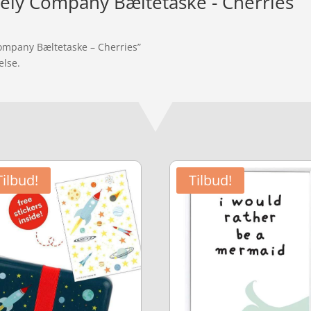
ovely Company Bæltetaske - Cherries
 Company Bæltetaske – Cherries”
else.
Tilbud!
Tilbud!