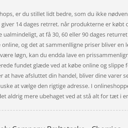
ps, er du stillet lidt bedre, som du ikke nødvendi
giver 14 dages retrret. når produkterne er købt 
e ualmindeligt, at få 30, 60 eller 90 dages returre
 online, og det at sammenlligne priser bliver en 
l være løgn, kan du endda lave en prissammenligni
rede fundet glæde ved at købe online og slippe f
 at have afsluttet din handel, bliver dine varer se
 huske at vælge den rigtige adresse. I onlineshopp
det aldrig mere ubehaget ved at stå alt for tæt i en