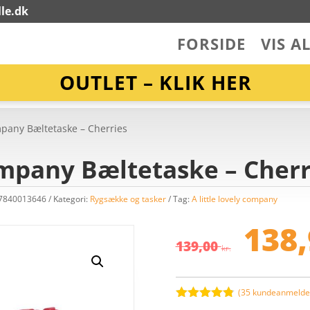
le.dk
FORSIDE
VIS A
OUTLET – KLIK HER
ompany Bæltetaske – Cherries
ompany Bæltetaske – Cherr
17840013646
Kategori:
Rygsække og tasker
Tag:
A little lovely company
De
op
138
pr
139,00
kr.
va
13
(
35
kundeanmeldel
Bedømt