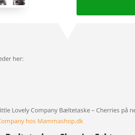
leder her:
 Little Lovely Company Bæltetaske – Cherries på n
ly Company hos Mammashop.dk