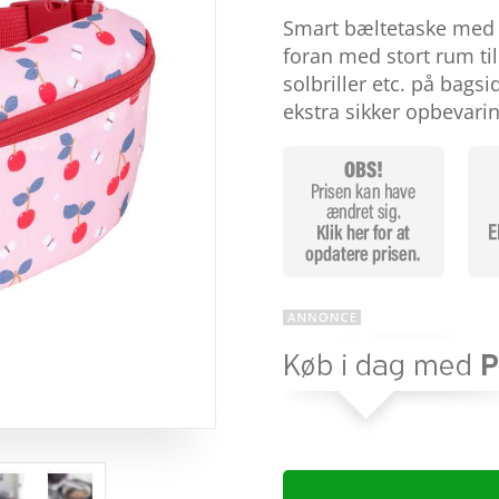
som
4.8
Smart bæltetaske med 
ud af 5
baseret på
foran med stort rum til
kundebedøm
solbriller etc. på bagsid
melser
ekstra sikker opbevari