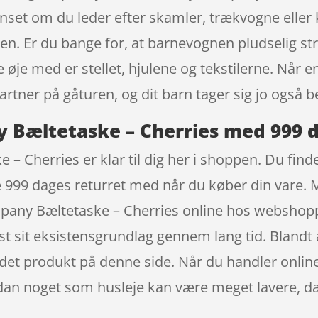
om du leder efter skamler, trækvogne eller knæ
den. Er du bange for, at barnevognen pludselig str
de øje med er stellet, hjulene og tekstilerne. Når
artner på gåturen, og dit barn tager sig jo også b
y Bæltetaske – Cherries med 999 d
 – Cherries er klar til dig her i shoppen. Du fin
ele 999 dages returret med når du køber din vare.
ompany Bæltetaske – Cherries online hos webs
st sit eksistensgrundlag gennem lang tid. Blandt 
 det produkt på denne side. Når du handler online
sådan noget som husleje kan være meget lavere, d