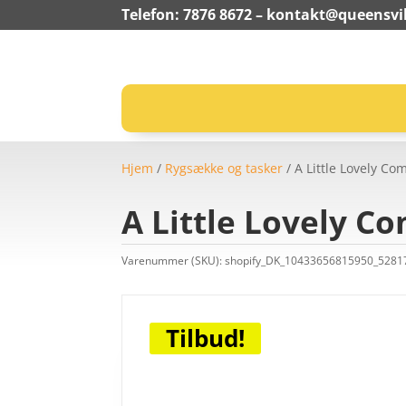
Telefon: 7876 8672 –
kontakt@queensvil
Hjem
/
Rygsække og tasker
/ A Little Lovely C
A Little Lovely C
Varenummer (SKU):
shopify_DK_10433656815950_528
Tilbud!