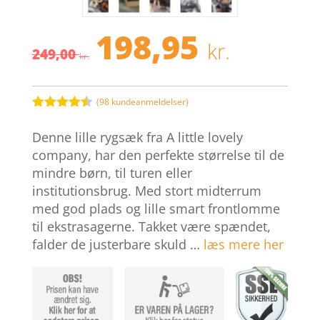
198,95
Den
Den
kr.
249,00
oprindelige
aktuel
kr.
pris
pris
var:
er:
249,00 kr..
198,95 
(
98
kundeanmeldelser)
Bedømt
som
4.4
Denne lille rygsæk fra A little lovely
ud af 5
baseret
company, har den perfekte størrelse til de
på
mindre børn, til turen eller
kundebedø
mmelser
institutionsbrug. Med stort midterrum
med god plads og lille smart frontlomme
til ekstrasagerne. Takket være spændet,
falder de justerbare skuld …
læs mere her