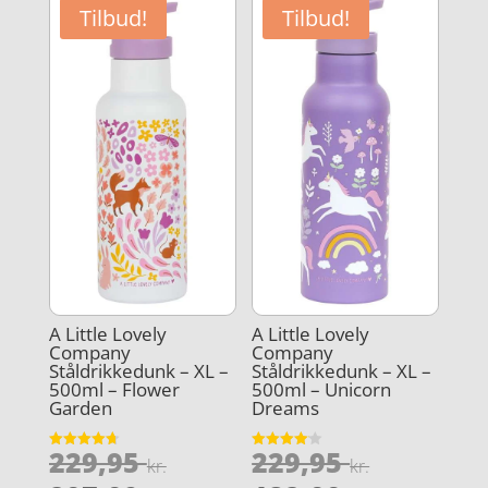
Tilbud!
Tilbud!
A Little Lovely
A Little Lovely
Company
Company
Ståldrikkedunk – XL –
Ståldrikkedunk – XL –
500ml – Flower
500ml – Unicorn
Garden
Dreams
Den
Den
229,95
229,95
Vurderet
Vurderet
kr.
kr.
4.7
4.1
ud af 5
ud af 5