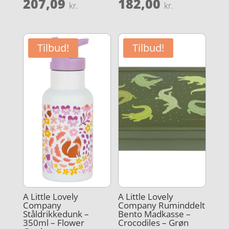
oprindelige
oprindel
Den
Den
207,09
182,00
kr.
kr.
pris
pris
aktuelle
aktuelle
var:
var:
pris
pris
229,95 kr..
229,95 kr
er:
er:
Tilbud!
Tilbud!
207,09 kr..
182,00 kr
A Little Lovely
A Little Lovely
Company
Company Ruminddelt
Ståldrikkedunk –
Bento Madkasse –
350ml – Flower
Crocodiles – Grøn