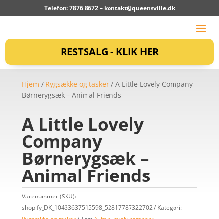
Telefon: 7876 8672 –
kontakt@queensville.dk
RESTSALG - KLIK HER
Hjem
/
Rygsække og tasker
/ A Little Lovely Company
Børnerygsæk – Animal Friends
A Little Lovely
Company
Børnerygsæk –
Animal Friends
Varenummer (SKU):
shopify_DK_10433637515598_52817787322702
Kategori:
Rygsække og tasker
Tag:
A little lovely company