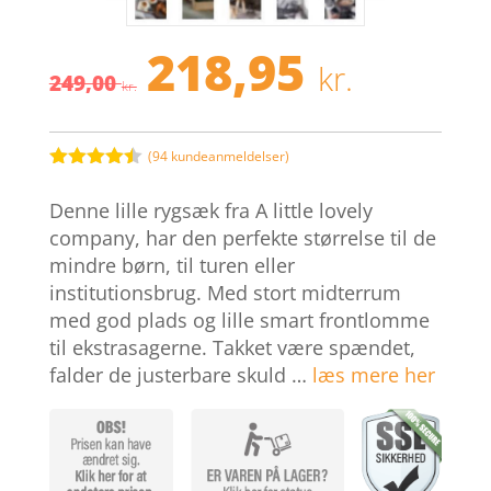
218,95
Den
Den
kr.
249,00
oprindelige
aktuel
kr.
pris
pris
var:
er:
249,00 kr..
218,95 
(
94
kundeanmeldelser)
Bedømt
som
4.4
Denne lille rygsæk fra A little lovely
ud af 5
baseret
company, har den perfekte størrelse til de
på
mindre børn, til turen eller
kundebedø
mmelser
institutionsbrug. Med stort midterrum
med god plads og lille smart frontlomme
til ekstrasagerne. Takket være spændet,
falder de justerbare skuld …
læs mere her