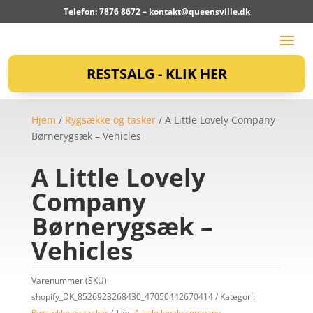
Telefon: 7876 8672 –
kontakt@queensville.dk
RESTSALG - KLIK HER
Hjem
/
Rygsække og tasker
/ A Little Lovely Company
Børnerygsæk – Vehicles
A Little Lovely
Company
Børnerygsæk –
Vehicles
Varenummer (SKU):
shopify_DK_8526923268430_47050442670414
Kategori:
Rygsække og tasker
Tag:
A little lovely company