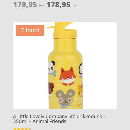
Den
Den
179,95
178,95
Vurderet
kr.
kr.
4
oprindelige
aktuelle
ud af 5
pris
pris
var:
er:
Tilbud!
179,95 kr..
178,95 kr..
A Little Lovely Company Ståldrikkedunk –
350ml – Animal Friends