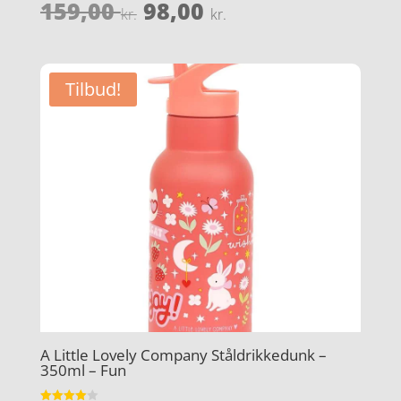
Den
Den
159,00
98,00
Vurderet
kr.
kr.
3.9
oprindelige
aktuelle
ud af 5
pris
pris
var:
er:
Tilbud!
159,00 kr..
98,00 kr..
A Little Lovely Company Ståldrikkedunk –
350ml – Fun