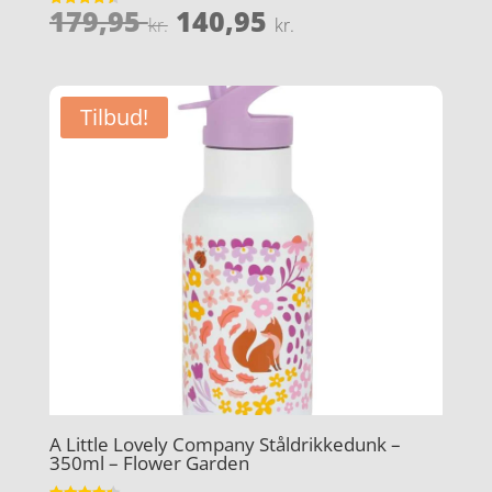
Den
Den
179,95
140,95
Vurderet
kr.
kr.
4.5
oprindelige
aktuelle
ud af 5
pris
pris
var:
er:
Tilbud!
179,95 kr..
140,95 kr..
A Little Lovely Company Ståldrikkedunk –
350ml – Flower Garden