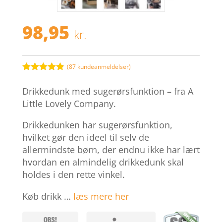
98,95
kr.
(
87
kundeanmeldelser)
Bedømt
som
4.8
Drikkedunk med sugerørsfunktion – fra A
ud af 5
baseret på
Little Lovely Company.
kundebedøm
melser
Drikkedunken har sugerørsfunktion,
hvilket gør den ideel til selv de
allermindste børn, der endnu ikke har lært
hvordan en almindelig drikkedunk skal
holdes i den rette vinkel.
Køb drikk …
læs mere her