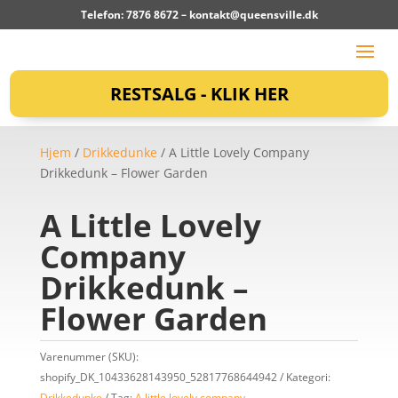
Telefon: 7876 8672 –
kontakt@queensville.dk
RESTSALG - KLIK HER
Hjem
/
Drikkedunke
/ A Little Lovely Company
Drikkedunk – Flower Garden
A Little Lovely
Company
Drikkedunk –
Flower Garden
Varenummer (SKU):
shopify_DK_10433628143950_52817768644942
Kategori:
Drikkedunke
Tag:
A little lovely company