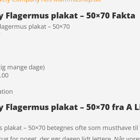
y Flagermus plakat – 50×70 Fakta
Flagermus plakat – 50×70
y
igtig mange dage)
9.00
ation
y Flagermus plakat – 50×70 fra A 
 plakat – 50×70 betegnes ofte som musthave til 
 brug for noget, der gør dagen lidt lettere. Når vore