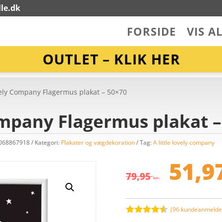
le.dk
FORSIDE
VIS A
OUTLET – KLIK HER
ovely Company Flagermus plakat – 50×70
ompany Flagermus plakat –
5068867918
Kategori:
Plakater og vægdekoration
Tag:
A little lovely company
De
op
51,9
pri
79,95
kr.
var
79,
(
96
kundeanmeldel
Bedømt