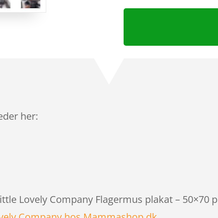
leder her:
Little Lovely Company Flagermus plakat – 50×70 p
 Lovely Company hos Mammashop.dk