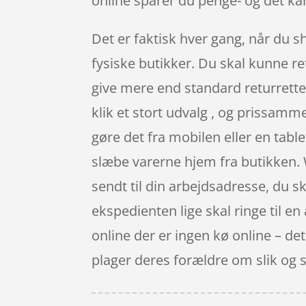
online sparer du penge- og det kan
Det er faktisk hver gang, når du s
fysiske butikker. Du skal kunne re
give mere end standard returrette
klik et stort udvalg , og prissamm
gøre det fra mobilen eller en tabl
slæbe varerne hjem fra butikken.
sendt til din arbejdsadresse, du s
ekspedienten lige skal ringe til en
online der er ingen kø online – det
plager deres forældre om slik og 