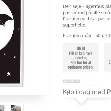
som
4.5
Den seje Flagermus pla
ud af 5
baseret
passer ind på alle små
på
Plakaten vil bl.a. passe
kundebedø
mmelser
superhelte.
Plakaten måler 50 x 7