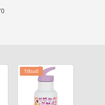
70
Tilbud!