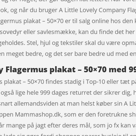
nok, og når du bruger A Little Lovely Company Fl
lagermus plakat – 50×70 er til salg online hos 
 sovedyr eller savlesmække, kan du finde det her
geholdes. Stel, hjul og tekstiler skal du være o
en meget bedre, og det ser bare bedre ud med en
y Flagermus plakat – 50×70 med 9
plakat – 50×70 findes stadig i Top-10 eller tæt 
også lige hele 999 dages returret der sikrer dig,
r snart allemandsviden at man helst køber sin A 
oppen Mammashop.dk, som er den foretrukne shop
 mange på jagt efter deres mål, som jo fx kan v