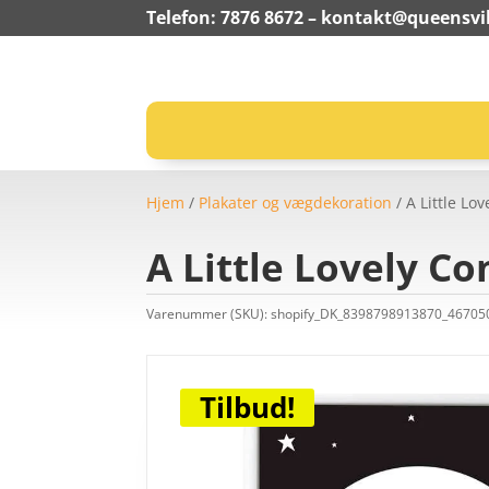
Telefon: 7876 8672 –
kontakt@queensvil
Hjem
/
Plakater og vægdekoration
/ A Little L
A Little Lovely C
Varenummer (SKU):
shopify_DK_8398798913870_4670
Tilbud!