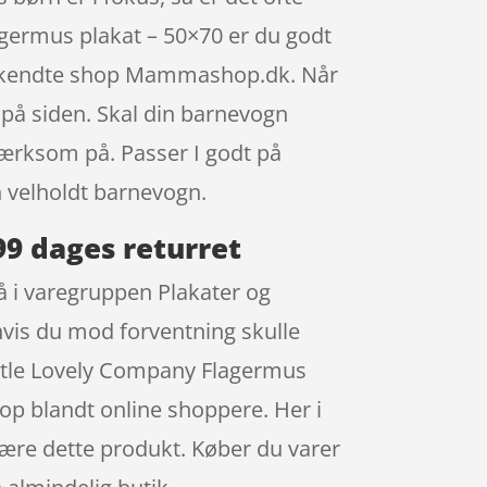
agermus plakat – 50×70 er du godt
den kendte shop Mammashop.dk. Når
 på siden. Skal din barnevogn
pmærksom på. Passer I godt på
 velholdt barnevogn.
99 dages returret
på i varegruppen Plakater og
 hvis du mod forventning skulle
Little Lovely Company Flagermus
 blandt online shoppere. Her i
ære dette produkt. Køber du varer