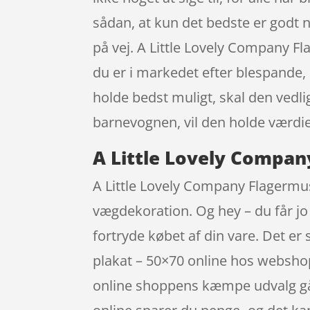
sådan, at kun det bedste er godt 
på vej. A Little Lovely Company F
du er i markedet efter blespande,
holde bedst muligt, skal den vedli
barnevognen, vil den holde værdi
A Little Lovely Compan
A Little Lovely Company Flagermus 
vægdekoration. Og hey – du får jo 
fortryde købet af din vare. Det e
plakat – 50×70 online hos websh
online shoppens kæmpe udvalg går