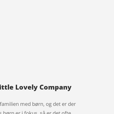
Little Lovely Company
familien med børn, og det er der
s børn er i fokus, så er det ofte