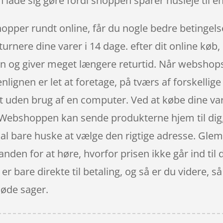
 lade sig gøre fordi shoppen sparer husleje til en
hopper rundt online, får du nogle bedre betingelse
turnere dine varer i 14 dage. efter dit online køb
n og giver meget længere returtid. Når webshops 
enlignen er let at foretage, på tværs af forskell
et uden brug af en computer. Ved at købe dine vare
 Webshoppen kan sende produkterne hjem til di
kal bare huske at vælge den rigtige adresse. Glem 
 anden for at høre, hvorfor prisen ikke går ind til
 er bare direkte til betaling, og så er du videre,
søde sager.