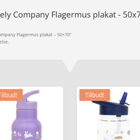
ovely Company Flagermus plakat - 50x
 Company Flagermus plakat – 50×70”
else.
Tilbud!
Tilbud!