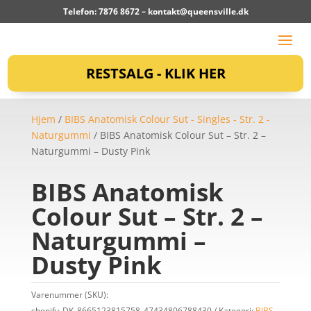
Telefon: 7876 8672 –
kontakt@queensville.dk
RESTSALG - KLIK HER
Hjem
/
BIBS Anatomisk Colour Sut - Singles - Str. 2 -
Naturgummi
/ BIBS Anatomisk Colour Sut – Str. 2 –
Naturgummi – Dusty Pink
BIBS Anatomisk
Colour Sut – Str. 2 –
Naturgummi –
Dusty Pink
Varenummer (SKU):
shopify_DK_8665123815758_47434806788430
Kategori:
BIBS