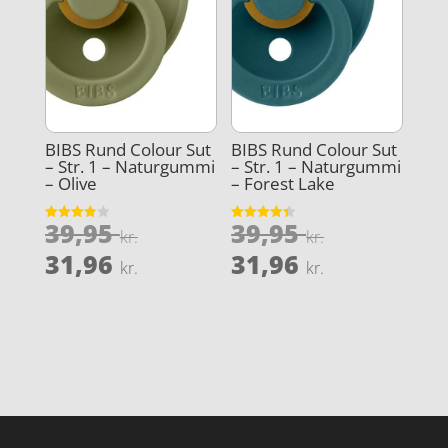
BIBS Rund Colour Sut
BIBS Rund Colour Sut
– Str. 1 – Naturgummi
– Str. 1 – Naturgummi
– Olive
– Forest Lake
Den
Den
39,95
39,95
Vurderet
Vurderet
kr.
kr.
3.9
4.4
oprindelige
oprindeli
Den
Den
ud af 5
ud af 5
31,96
31,96
kr.
kr.
pris
pris
aktuelle
aktuelle
var:
var:
pris
pris
39,95 kr..
39,95 kr..
er:
er:
31,96 kr..
31,96 kr..