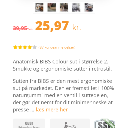
25,97
Den
Den
kr.
39,95
oprindelige
aktuelle
kr.
pris
pris
var:
er:
39,95 kr..
25,97 kr.
(
87
kundeanmeldelser)
Bedømt
som
4.1
Anatomisk BIBS Colour sut i størrelse 2.
ud af 5
baseret
Smukke og ergonomiske sutter i retrostil.
på
kundebedø
Sutten fra BIBS er den mest ergonomiske
mmelser
sut på markedet. Den er fremstillet i 100%
naturgummi med en ventil i suttedelen,
der gør det nemt for dit minimenneske at
presse …
læs mere her