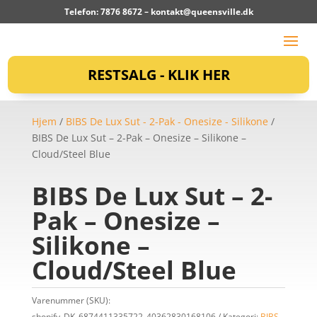
Telefon: 7876 8672 –
kontakt@queensville.dk
RESTSALG - KLIK HER
Hjem
/
BIBS De Lux Sut - 2-Pak - Onesize - Silikone
/
BIBS De Lux Sut – 2-Pak – Onesize – Silikone –
Cloud/Steel Blue
BIBS De Lux Sut – 2-
Pak – Onesize –
Silikone –
Cloud/Steel Blue
Varenummer (SKU):
shopify_DK_6874411335722_40362830168106
Kategori:
BIBS