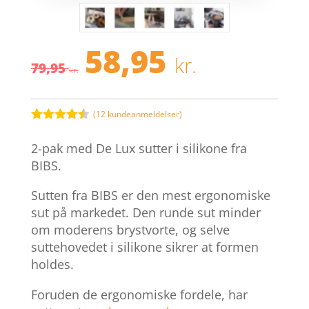
58,95
Den
Den
kr.
79,95
oprindelige
aktuelle
kr.
pris
pris
var:
er:
79,95 kr..
58,95 kr.
(
12
kundeanmeldelser)
Bedømt
som
4.4
2-pak med De Lux sutter i silikone fra
ud af 5
baseret
BIBS.
på
kundebedø
Sutten fra BIBS er den mest ergonomiske
mmelser
sut på markedet. Den runde sut minder
om moderens brystvorte, og selve
suttehovedet i silikone sikrer at formen
holdes.
Foruden de ergonomiske fordele, har