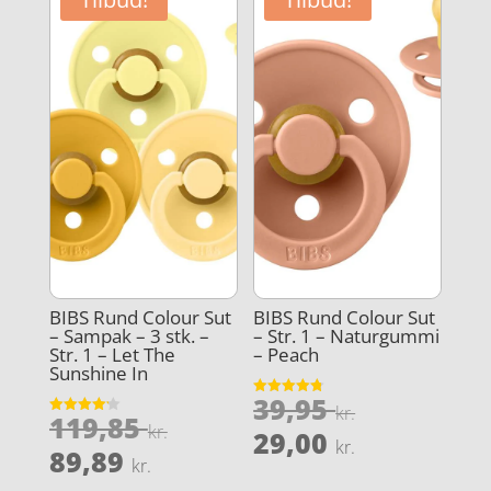
51,95 kr..
29,00 kr..
BIBS Rund Colour Sut
BIBS Rund Colour Sut
– Sampak – 3 stk. –
– Str. 1 – Naturgummi
Str. 1 – Let The
– Peach
Sunshine In
Den
39,95
Vurderet
kr.
Den
119,85
4.8
Vurderet
oprindeli
kr.
Den
ud af 5
29,00
4.2
kr.
oprindelige
Den
ud af 5
89,89
pris
aktuelle
kr.
pris
aktuelle