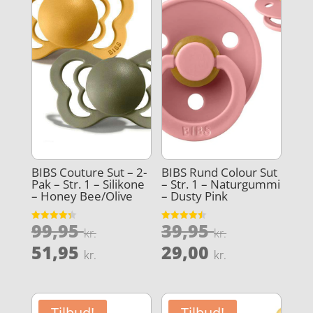
BIBS Couture Sut – 2-
BIBS Rund Colour Sut
Pak – Str. 1 – Silikone
– Str. 1 – Naturgummi
– Honey Bee/Olive
– Dusty Pink
Den
Den
99,95
39,95
Vurderet
Vurderet
kr.
kr.
4.3
4.5
oprindelige
oprindeli
Den
Den
ud af 5
ud af 5
51,95
29,00
kr.
kr.
pris
pris
aktuelle
aktuelle
var:
var:
pris
pris
99,95 kr..
39,95 kr..
er:
er:
Tilbud!
Tilbud!