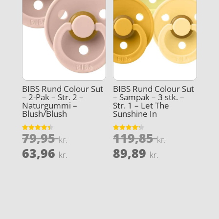
BIBS Rund Colour Sut
BIBS Rund Colour Sut
– 2-Pak – Str. 2 –
– Sampak – 3 stk. –
Naturgummi –
Str. 1 – Let The
Blush/Blush
Sunshine In
Den
Den
79,95
119,85
Vurderet
Vurderet
kr.
kr.
4.4
4.2
oprindelige
oprindel
Den
Den
ud af 5
ud af 5
63,96
89,89
kr.
kr.
pris
pris
aktuelle
aktuelle
var:
var:
pris
pris
79,95 kr..
119,85 kr
er:
er:
63,96 kr..
89,89 kr..