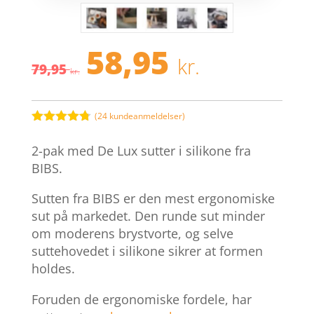
58,95
Den
Den
kr.
79,95
oprindelige
aktuelle
kr.
pris
pris
var:
er:
79,95 kr..
58,95 kr.
(
24
kundeanmeldelser)
Bedømt
som
4.7
2-pak med De Lux sutter i silikone fra
ud af 5
baseret på
BIBS.
kundebedø
mmelser
Sutten fra BIBS er den mest ergonomiske
sut på markedet. Den runde sut minder
om moderens brystvorte, og selve
suttehovedet i silikone sikrer at formen
holdes.
Foruden de ergonomiske fordele, har