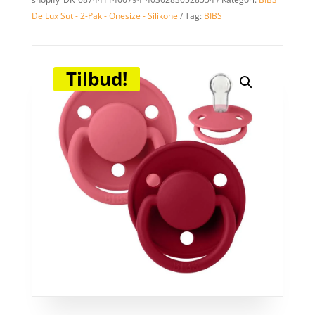
De Lux Sut - 2-Pak - Onesize - Silikone
Tag:
BIBS
Tilbud!