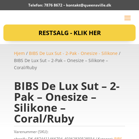
Telefon: 7876 8672 –
kontakt@queensville.dk
RESTSALG - KLIK HER
Hjem
/
BIBS De Lux Sut - 2-Pak - Onesize - Silikone
/
BIBS De Lux Sut – 2-Pak – Onesize – Silikone –
Coral/Ruby
BIBS De Lux Sut – 2-
Pak – Onesize –
Silikone –
Coral/Ruby
Varenummer (SKU):
shopify_DK_6874411466794_40362830528554
Kategori:
BIBS