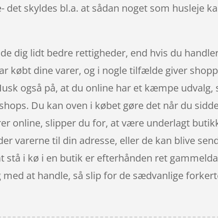
re- det skyldes bl.a. at sådan noget som husleje 
de dig lidt bedre rettigheder, end hvis du handler
har købt dine varer, og i nogle tilfælde giver sh
 Husk også på, at du online har et kæmpe udvalg,
bshops. Du kan oven i købet gøre det når du sidde
er online, slipper du for, at være underlagt butik
r varerne til din adresse, eller de kan blive sendt
at stå i kø i en butik er efterhånden ret gammelda
g med at handle, så slip for de sædvanlige forkert