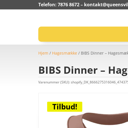
Telefon: 7876 8672 –
kontakt@queensvil
Hjem
/
Hagesmække
/ BIBS Dinner – Hagesmæk
BIBS Dinner – Ha
Varenummer (SKU):
shopify_DK_8666275316046_4743
Tilbud!