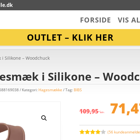
le.dk
FORSIDE
VIS A
OUTLET – KLIK HER
 i Silikone – Woodchuck
gesmæk i Silikone – Wood
7588169038
Kategori:
Hagesmække
Tag:
BIBS
De
op
71,
pr
109,95
kr.
va
10
(
56
kundeanmeldel
Bedømt