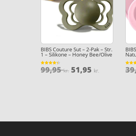
BIBS Couture Sut – 2-Pak – Str.
BIBS
1 – Silikone – Honey Bee/Olive
Nat
Den
Den
99,95
51,95
39
Vurderet
Vurder
kr.
kr.
4.3
5
oprindelige
aktuelle
ud af 5
ud af 
pris
pris
var:
er:
99,95 kr..
51,95 kr..