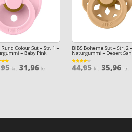
 Rund Colour Sut – Str. 1 –
BIBS Boheme Sut – Str. 2 
urgummi – Baby Pink
Naturgummi – Desert San
Den
Den
Den
,95
31,96
44,95
35,96
et
Vurderet
kr.
kr.
kr.
kr.
4.3
oprindelige
aktuelle
oprinde
5
ud af 5
pris
pris
pris
var:
er:
var:
e
39,95 kr..
31,96 kr..
44,95 kr