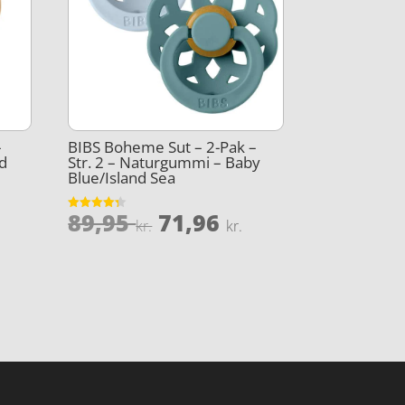
–
BIBS Boheme Sut – 2-Pak –
d
Str. 2 – Naturgummi – Baby
Blue/Island Sea
Den
Den
Den
89,95
71,96
Vurderet
lige
aktuelle
kr.
kr.
4.3
oprindelige
aktuelle
ud af 5
pris
pris
pris
r:
var:
er:
..
35,96 kr..
89,95 kr..
71,96 kr..