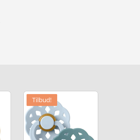
k
Tilbud!