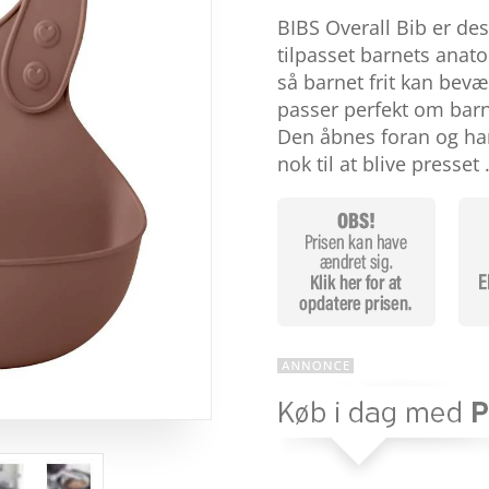
som
4
BIBS Overall Bib er des
ud af 5
baseret
tilpasset barnets anat
på
så barnet frit kan bev
kundebed
ømmelse
passer perfekt om bar
r
Den åbnes foran og ha
nok til at blive presset