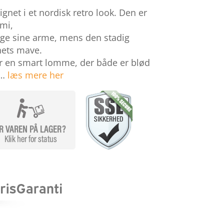
ignet i et nordisk retro look. Den er
omi,
æge sine arme, mens den stadig
nets mave.
r en smart lomme, der både er blød
 …
læs mere her