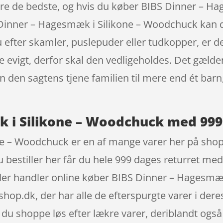
være de bedste, og hvis du køber BIBS Dinner – 
IBS Dinner – Hagesmæk i Silikone – Woodchuck k
 efter skamler, puslepuder eller tudkopper, er d
 evigt, derfor skal den vedligeholdes. Det gælder 
n den sagtens tjene familien til mere end ét bar
 i Silikone – Woodchuck med 999
e – Woodchuck er en af mange varer her på shop
estiller her får du hele 999 dages returret med
 der handler online køber BIBS Dinner – Hagesmæ
.dk, der har alle de efterspurgte varer i deres
 du shoppe løs efter lækre varer, deriblandt ogs