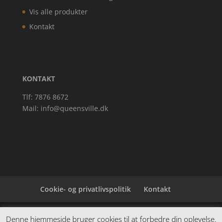
Vis alle produkter
Kontakt
KONTAKT
Tlf: 7876 8672
Mail:
info@queensville.dk
Cookie- og privatlivspolitik
Kontakt
Denne hjemmeside samler et bredt udvalg af
Denne hjemmeside bruger cookies til at forbedre din oplevelse.