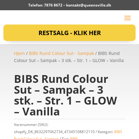
Telefon: 7876 8672 –
kontakt@queensville.dk
RESTSALG - KLIK HER
Hjem
/
BIBS Rund Colour Sut - Sampak
/ BIBS Rund
Colour Sut – Sampak – 3 stk. – Str. 1 – GLOW – Vanilla
BIBS Rund Colour
Sut – Sampak – 3
stk. – Str. 1 – GLOW
– Vanilla
Varenummer (SKU):
shopify_DK_8632297062734_47345108812110
Kategori:
BIBS
Rund Colour Sut - Sampak
Tag:
BIBS