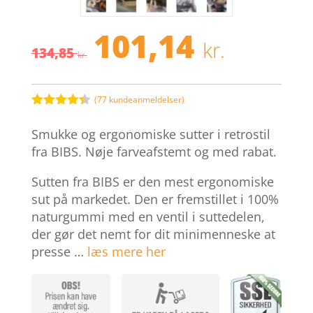
101,14
Den
Den
kr.
134,85
oprindelige
aktuel
kr.
pris
pris
var:
er:
134,85 kr..
101,14 
(
77
kundeanmeldelser)
Bedømt
som
4.3
Smukke og ergonomiske sutter i retrostil
ud af 5
baseret
fra BIBS. Nøje farveafstemt og med rabat.
på
kundebedø
Sutten fra BIBS er den mest ergonomiske
mmelser
sut på markedet. Den er fremstillet i 100%
naturgummi med en ventil i suttedelen,
der gør det nemt for dit minimenneske at
presse …
læs mere her