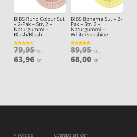
BIBS Rund Colour Sut
BIBS Boheme Sut – 2-
– 2-Pak – Str. 2 –
Pak – Str. 2 –
Naturgummi –
Naturgummi –
Blush/Blush
White/Sunshine
Den
Den
79,95
89,95
Vurderet
Vurderet
kr.
kr.
4.4
5
oprindelige
oprindeli
Den
Den
ud af 5
ud af 5
63,96
68,00
kr.
kr.
pris
pris
aktuelle
aktuelle
var:
var:
pris
pris
79,95 kr..
89,95 kr..
er:
er:
63,96 kr..
68,00 kr..
Forside
Oversigt artikler