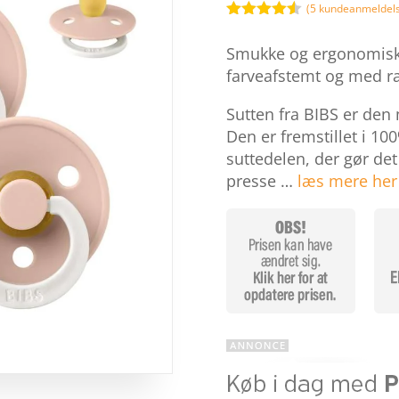
13
(
5
kundeanmeldels
Bedømt
som
4.5
Smukke og ergonomiske s
ud af 5
baseret
farveafstemt og med ra
på
kundebedø
Sutten fra BIBS er den
mmelser
Den er fremstillet i 1
suttedelen, der gør de
presse …
læs mere her