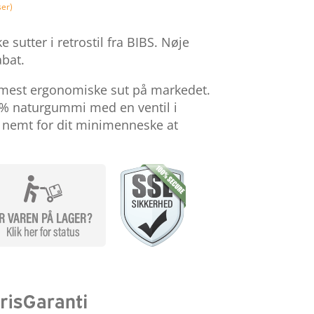
4,85 kr..
101,14 kr.
er)
utter i retrostil fra BIBS. Nøje
bat.
 mest ergonomiske sut på markedet.
00% naturgummi med en ventil i
t nemt for dit minimenneske at