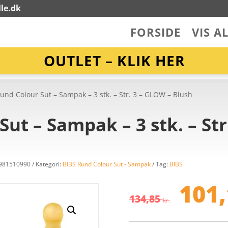
le.dk
FORSIDE
VIS A
OUTLET – KLIK HER
und Colour Sut – Sampak – 3 stk. – Str. 3 – GLOW – Blush
ut – Sampak – 3 stk. – Str
5981510990
Kategori:
BIBS Rund Colour Sut - Sampak
Tag:
BIBS
De
op
101
pr
134,85
kr.
va