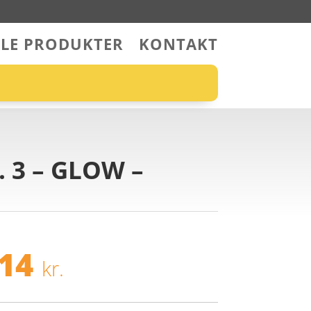
LLE PRODUKTER
KONTAKT
. 3 – GLOW –
n
Den
rindelige
aktuelle
,14
kr.
is
pris
r:
er: