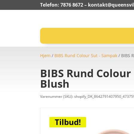
Telefon: 7876 8672 –
kontakt@queensvil
Hjem
/
BIBS Rund Colour Sut - Sampak
/ BIBS R
BIBS Rund Colour S
Blush
Varenummer (SKU):
shopify_DK_8642791407950_4737
Tilbud!