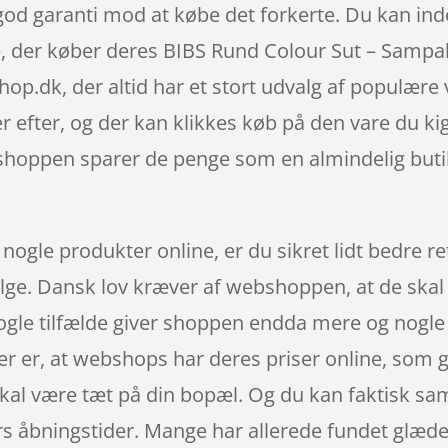
god garanti mod at købe det forkerte. Du kan inde
 der køber deres BIBS Rund Colour Sut – Sampak 
k, der altid har et stort udvalg af populære va
 efter, og der kan klikkes køb på den vare du kig
shoppen sparer de penge som en almindelig butik
t nogle produkter online, er du sikret lidt bedre 
ølge. Dansk lov kræver af webshoppen, at de skal 
ogle tilfælde giver shoppen endda mere og nogle g
er er, at webshops har deres priser online, som g
skal være tæt på din bopæl. Og du kan faktisk sam
s åbningstider. Mange har allerede fundet glæde 