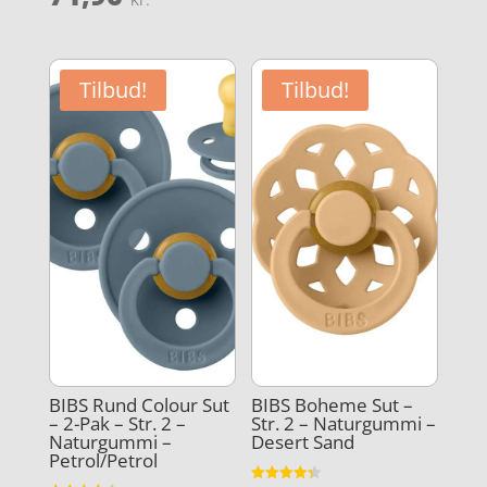
aktuelle
pris
aktuelle
var:
pris
var:
pris
39,95 kr..
er:
89,95 kr..
er:
31,96 kr..
Tilbud!
Tilbud!
71,96 kr..
BIBS Rund Colour Sut
BIBS Boheme Sut –
– 2-Pak – Str. 2 –
Str. 2 – Naturgummi –
Naturgummi –
Desert Sand
Petrol/Petrol