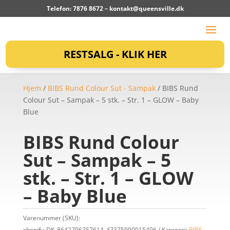
Telefon: 7876 8672 –
kontakt@queensville.dk
RESTSALG - KLIK HER
Hjem
/
BIBS Rund Colour Sut - Sampak
/ BIBS Rund
Colour Sut – Sampak – 5 stk. – Str. 1 – GLOW – Baby
Blue
BIBS Rund Colour
Sut – Sampak – 5
stk. – Str. 1 – GLOW
– Baby Blue
Varenummer (SKU):
shopify_DK_8642796257614_47375990915406
Kategori:
BIBS