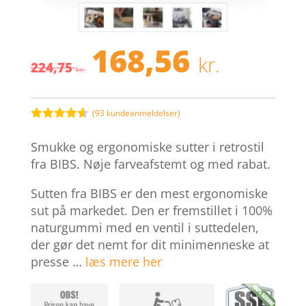
168,56
Den
Den
kr.
224,75
oprindelige
aktuel
kr.
pris
pris
var:
er:
224,75 kr..
168,56 
(
93
kundeanmeldelser)
Bedømt
som
4.5
Smukke og ergonomiske sutter i retrostil
ud af 5
baseret
fra BIBS. Nøje farveafstemt og med rabat.
på
kundebedø
Sutten fra BIBS er den mest ergonomiske
mmelser
sut på markedet. Den er fremstillet i 100%
naturgummi med en ventil i suttedelen,
der gør det nemt for dit minimenneske at
presse …
læs mere her