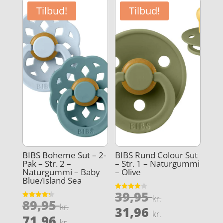
Tilbud!
Tilbud!
BIBS Boheme Sut – 2-
BIBS Rund Colour Sut
Pak – Str. 2 –
– Str. 1 – Naturgummi
Naturgummi – Baby
– Olive
Blue/Island Sea
Den
39,95
Vurderet
kr.
Den
89,95
3.9
Vurderet
oprindeli
kr.
Den
ud af 5
31,96
4.3
kr.
oprindelige
Den
ud af 5
71,96
pris
kr.