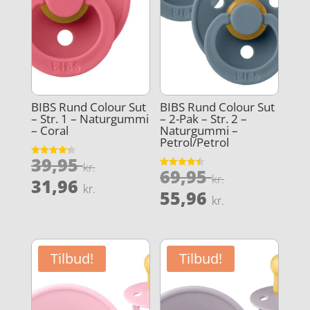
BIBS Rund Colour Sut
BIBS Rund Colour Sut
– Str. 1 – Naturgummi
– 2-Pak – Str. 2 –
– Coral
Naturgummi –
Petrol/Petrol
Den
39,95
Vurderet
kr.
Den
69,95
4.3
Vurderet
oprindelige
kr.
Den
ud af 5
31,96
4.5
kr.
oprindeli
Den
ud af 5
55,96
pris
aktuelle
kr.
pris
aktuelle
var:
pris
var:
pris
39,95 kr..
er:
69,95 kr..
er:
31,96 kr..
Tilbud!
Tilbud!
55,96 kr..