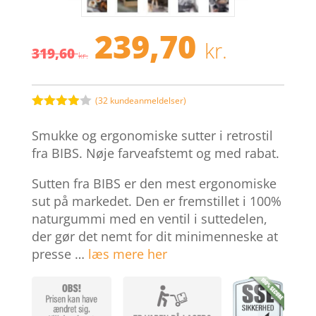
239,70
Den
Den
kr.
319,60
oprindelige
aktuel
kr.
pris
pris
var:
er:
319,60 kr..
239,70 
(
32
kundeanmeldelser)
Bedømt
som
3.9
Smukke og ergonomiske sutter i retrostil
ud af 5
baseret
fra BIBS. Nøje farveafstemt og med rabat.
på
kundebed
Sutten fra BIBS er den mest ergonomiske
ømmelse
r
sut på markedet. Den er fremstillet i 100%
naturgummi med en ventil i suttedelen,
der gør det nemt for dit minimenneske at
presse …
læs mere her