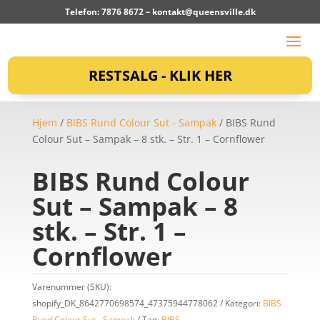
Telefon: 7876 8672 –
kontakt@queensville.dk
RESTSALG - KLIK HER
Hjem
/
BIBS Rund Colour Sut - Sampak
/ BIBS Rund
Colour Sut – Sampak – 8 stk. – Str. 1 – Cornflower
BIBS Rund Colour
Sut – Sampak – 8
stk. – Str. 1 –
Cornflower
Varenummer (SKU):
shopify_DK_8642770698574_47375944778062
Kategori:
BIBS
Rund Colour Sut - Sampak
Tag:
BIBS