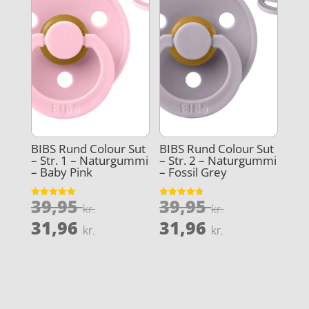
BIBS Rund Colour Sut
BIBS Rund Colour Sut
– Str. 1 – Naturgummi
– Str. 2 – Naturgummi
– Baby Pink
– Fossil Grey
Den
Den
39,95
39,95
Vurderet
Vurderet
kr.
kr.
5
4.8
oprindelige
oprindeli
Den
Den
ud af 5
ud af 5
31,96
31,96
kr.
kr.
pris
pris
aktuelle
aktuelle
var:
var:
pris
pris
39,95 kr..
39,95 kr..
er:
er:
31,96 kr..
31,96 kr..