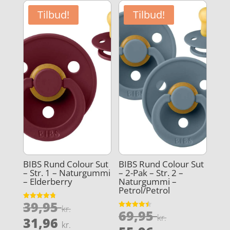
Tilbud!
Tilbud!
BIBS Rund Colour Sut
BIBS Rund Colour Sut
– Str. 1 – Naturgummi
– 2-Pak – Str. 2 –
– Elderberry
Naturgummi –
Petrol/Petrol
Den
39,95
Vurderet
kr.
Den
69,95
4.8
Vurderet
oprindelige
kr.
Den
ud af 5
31,96
4.5
kr.
oprindeli
ud af 5