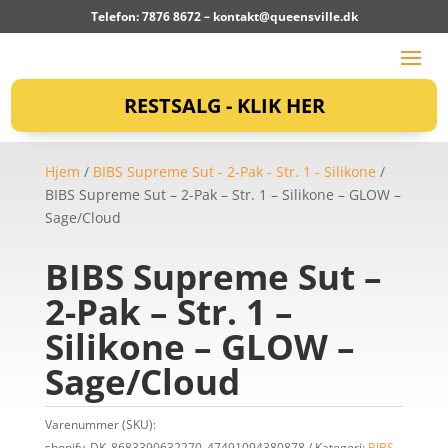
Telefon: 7876 8672 –
kontakt@queensville.dk
RESTSALG - KLIK HER
Hjem
/
BIBS Supreme Sut - 2-Pak - Str. 1 - Silikone
/
BIBS Supreme Sut – 2-Pak – Str. 1 – Silikone – GLOW –
Sage/Cloud
BIBS Supreme Sut –
2-Pak – Str. 1 –
Silikone – GLOW –
Sage/Cloud
Varenummer (SKU):
shopify_DK_8683390632270_47491094380878
Kategori:
BIBS