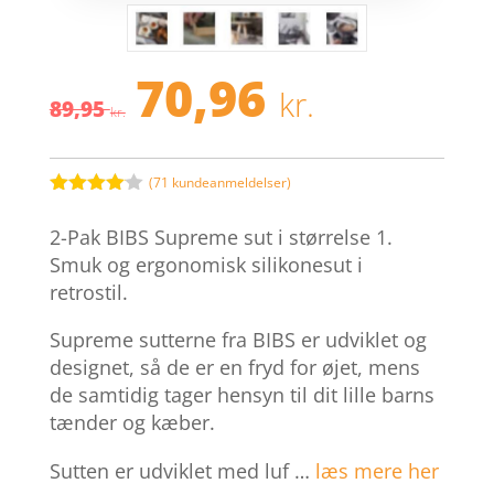
70,96
Den
Den
kr.
89,95
oprindelige
aktuelle
kr.
pris
pris
var:
er:
89,95 kr..
70,96 kr.
(
71
kundeanmeldelser)
Bedømt
som
4
2-Pak BIBS Supreme sut i størrelse 1.
ud af 5
baseret
Smuk og ergonomisk silikonesut i
på
retrostil.
kundebed
ømmelse
r
Supreme sutterne fra BIBS er udviklet og
designet, så de er en fryd for øjet, mens
de samtidig tager hensyn til dit lille barns
tænder og kæber.
Sutten er udviklet med luf …
læs mere her