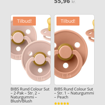
Den
55,96
pris
aktuelle
kr.
pris
aktuelle
var:
pris
var:
pris
39,95 kr..
er:
69,95 kr..
er:
31,96 kr..
Tilbud!
Tilbud!
55,96 kr..
BIBS Rund Colour Sut
BIBS Rund Colour Sut
– 2-Pak – Str. 2 –
– Str. 1 – Naturgummi
Naturgummi –
– Peach
Blush/Blush