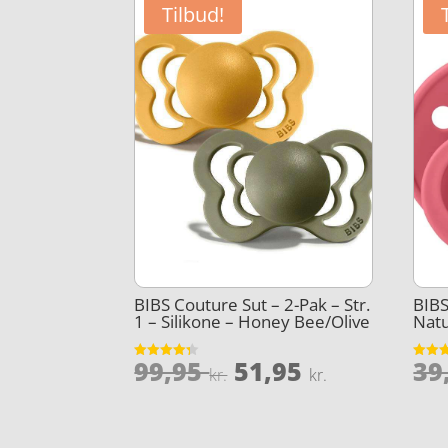
Tilbud!
BIBS Couture Sut – 2-Pak – Str.
BIBS
1 – Silikone – Honey Bee/Olive
Nat
Den
Den
99,95
51,95
39
Vurderet
Vurder
kr.
kr.
4.3
4.3
oprindelige
aktuelle
ud af 5
ud af 
pris
pris