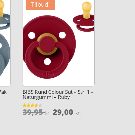
Tilbud!
Pak
BIBS Rund Colour Sut – Str. 1 –
Naturgummi – Ruby
Den
Den
39,95
29,00
Vurderet
kr.
kr.
Den
3.8
oprindelige
aktuelle
ud af 5
lige
aktuelle
pris
pris
pris