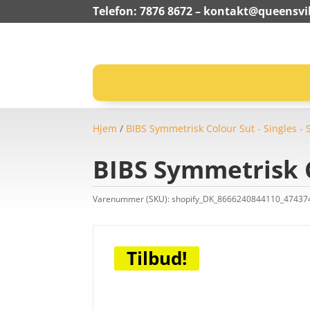
Telefon: 7876 8672 –
kontakt@queensvil
Hjem
/
BIBS Symmetrisk Colour Sut - Singles - 
BIBS Symmetrisk C
Varenummer (SKU):
shopify_DK_8666240844110_4743
Tilbud!