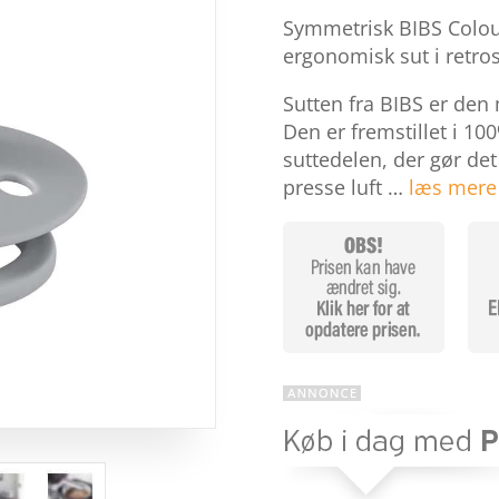
som
4.4
Symmetrisk BIBS Colour
ud af 5
baseret
ergonomisk sut i retrost
på
kundebedø
Sutten fra BIBS er den
mmelser
Den er fremstillet i 1
suttedelen, der gør de
presse luft …
læs mere