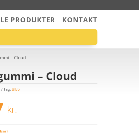
LLE PRODUKTER
KONTAKT
gummi – Cloud
rgummi – Cloud
i
Tag:
BIBS
n
Den
rindelige
aktuelle
7
kr.
s
pris
:
er:
95 kr..
25,97 kr..
ser)