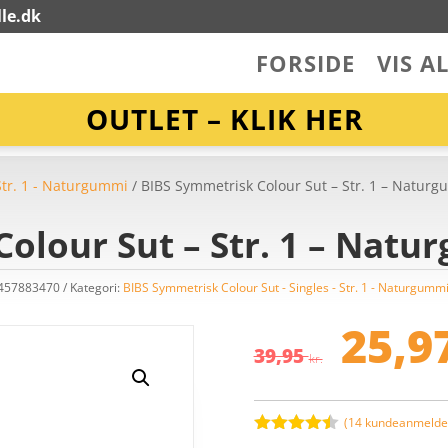
le.dk
FORSIDE
VIS A
OUTLET – KLIK HER
Str. 1 - Naturgummi
/ BIBS Symmetrisk Colour Sut – Str. 1 – Natur
olour Sut – Str. 1 – Natu
7457883470
Kategori:
BIBS Symmetrisk Colour Sut - Singles - Str. 1 - Naturgumm
De
op
25,9
pri
39,95
kr.
var
39,
(
14
kundeanmeldel
Bedømt