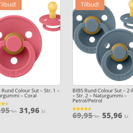
Tilbud!
Tilbud!
 Rund Colour Sut – Str. 1 –
BIBS Rund Colour Sut – 2-
urgummi – Coral
– Str. 2 – Naturgummi –
Petrol/Petrol
Den
Den
,95
31,96
et
kr.
kr.
Den
69,95
55,96
Vurderet
oprindelige
aktuelle
kr.
kr.
5
4.5
oprinde
ud af 5
pris
pris
pris