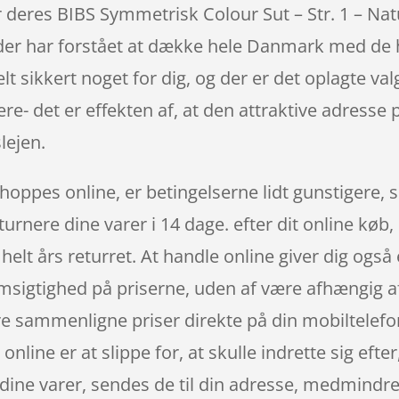
deres BIBS Symmetrisk Colour Sut – Str. 1 – N
har forstået at dække hele Danmark med de helt
 sikkert noget for dig, og der er det oplagte va
ere- det er effekten af, at den attraktive adresse
lejen.
hoppes online, er betingelserne lidt gunstigere, 
turnere dine varer i 14 dage. efter dit online køb
helt års returret. At handle online giver dig også
msigtighed på priserne, uden af være afhængig af,
e sammenligne priser direkte på din mobiltelefon 
nline er at slippe for, at skulle indrette sig eft
dine varer, sendes de til din adresse, medmindre