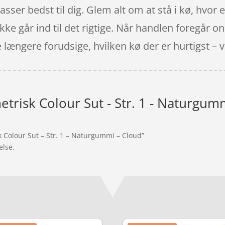
sser bedst til dig. Glem alt om at stå i kø, hvor e
kke går ind til det rigtige. Når handlen foregår on
længere forudsige, hvilken kø der er hurtigst – vi g
trisk Colour Sut - Str. 1 - Naturgum
k Colour Sut – Str. 1 – Naturgummi – Cloud”
else.