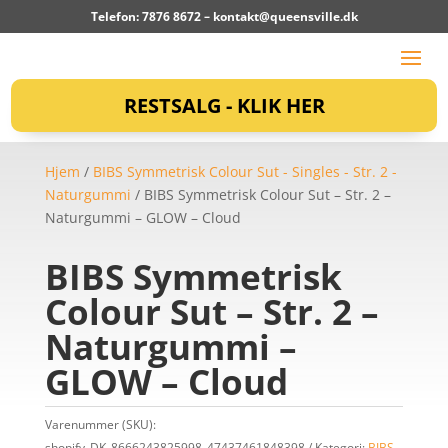
Telefon: 7876 8672 –
kontakt@queensville.dk
RESTSALG - KLIK HER
Hjem
/
BIBS Symmetrisk Colour Sut - Singles - Str. 2 -
Naturgummi
/ BIBS Symmetrisk Colour Sut – Str. 2 –
Naturgummi – GLOW – Cloud
BIBS Symmetrisk
Colour Sut – Str. 2 –
Naturgummi –
GLOW – Cloud
Varenummer (SKU):
shopify_DK_8666243825998_47437461848398
Kategori:
BIBS