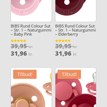
BIBS Rund Colour Sut
BIBS Rund Colour Sut
– Str. 1 – Naturgummi
– Str. 1 – Naturgummi
– Baby Pink
– Elderberry
Den
Den
39,95
39,95
Vurderet
Vurderet
kr.
kr.
5
4.8
oprindelige
oprindeli
Den
Den
ud af 5
ud af 5
31,96
31,96
kr.
kr.
pris
pris
aktuelle
aktuelle
var:
var:
pris
pris
39,95 kr..
39,95 kr..
er:
er:
Tilbud!
Tilbud!
31,96 kr..
31,96 kr..