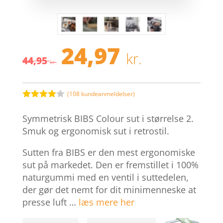
24,97
Den
Den
kr.
44,95
oprindelige
aktuelle
kr.
pris
pris
var:
er:
44,95 kr..
24,97 kr.
(
108
kundeanmeldelser)
Bedømt
som
3.9
Symmetrisk BIBS Colour sut i størrelse 2.
ud af 5
baseret
Smuk og ergonomisk sut i retrostil.
på
kundebed
Sutten fra BIBS er den mest ergonomiske
ømmelse
r
sut på markedet. Den er fremstillet i 100%
naturgummi med en ventil i suttedelen,
der gør det nemt for dit minimenneske at
presse luft …
læs mere her