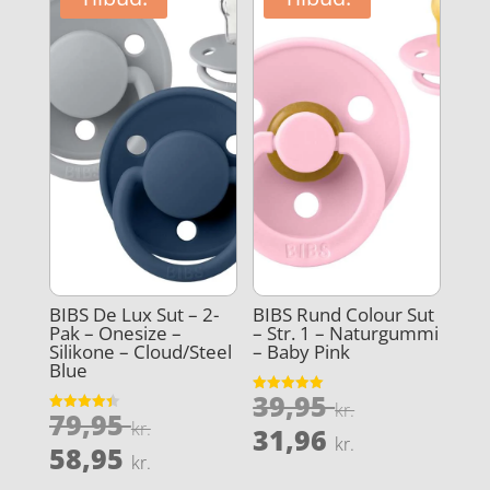
55,96 kr..
BIBS De Lux Sut – 2-
BIBS Rund Colour Sut
Pak – Onesize –
– Str. 1 – Naturgummi
Silikone – Cloud/Steel
– Baby Pink
Blue
Den
39,95
Vurderet
kr.
Den
79,95
5
Vurderet
oprindeli
kr.
Den
ud af 5
31,96
4.4
kr.
oprindelige
Den
ud af 5
58,95
pris
aktuelle
kr.
pris
aktuelle