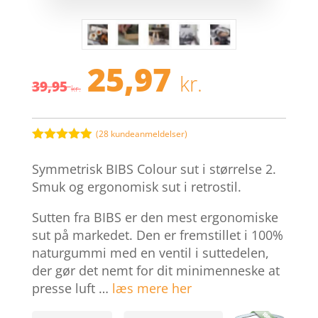
25,97
Den
Den
kr.
39,95
oprindelige
aktuelle
kr.
pris
pris
var:
er:
39,95 kr..
25,97 kr.
(
28
kundeanmeldelser)
Bedømt
som
4.9
Symmetrisk BIBS Colour sut i størrelse 2.
ud af 5
baseret på
Smuk og ergonomisk sut i retrostil.
kundebedøm
melser
Sutten fra BIBS er den mest ergonomiske
sut på markedet. Den er fremstillet i 100%
naturgummi med en ventil i suttedelen,
der gør det nemt for dit minimenneske at
presse luft …
læs mere her