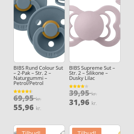
BIBS Rund Colour Sut
BIBS Supreme Sut –
– 2-Pak – Str. 2 –
Str. 2 – Silikone –
Naturgummi –
Dusky Lilac
Petrol/Petrol
Den
39,95
Vurderet
kr.
Den
69,95
4
Vurderet
oprindeli
kr.
Den
ud af 5
31,96
4.5
kr.
oprindelige
Den
ud af 5
55,96
pris
aktuelle
kr.
pris
aktuelle
var:
pris
var:
pris
39,95 kr..
er:
69,95 kr..
er:
31,96 kr..
Tilbud!
Tilbud!