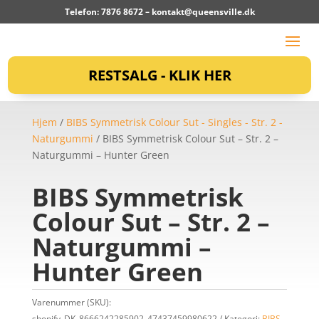
Telefon: 7876 8672 –
kontakt@queensville.dk
RESTSALG - KLIK HER
Hjem
/
BIBS Symmetrisk Colour Sut - Singles - Str. 2 -
Naturgummi
/ BIBS Symmetrisk Colour Sut – Str. 2 –
Naturgummi – Hunter Green
BIBS Symmetrisk
Colour Sut – Str. 2 –
Naturgummi –
Hunter Green
Varenummer (SKU):
shopify_DK_8666242285902_47437459980622
Kategori:
BIBS