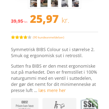
25,97
Den
Den
kr.
39,95
oprindelige
aktuelle
kr.
pris
pris
var:
er:
39,95 kr..
25,97 kr.
(
90
kundeanmeldelser)
Bedømt
som
4
Symmetrisk BIBS Colour sut i størrelse 2.
ud af 5
baseret
Smuk og ergonomisk sut i retrostil.
på
kundebed
Sutten fra BIBS er den mest ergonomiske
ømmelse
r
sut på markedet. Den er fremstillet i 100%
naturgummi med en ventil i suttedelen,
der gør det nemt for dit minimenneske at
presse luft …
læs mere her