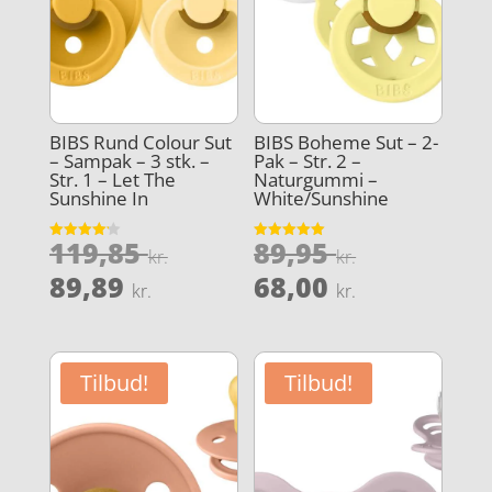
BIBS Rund Colour Sut
BIBS Boheme Sut – 2-
– Sampak – 3 stk. –
Pak – Str. 2 –
Str. 1 – Let The
Naturgummi –
Sunshine In
White/Sunshine
Den
Den
119,85
89,95
Vurderet
Vurderet
kr.
kr.
4.2
5
oprindelige
oprindeli
Den
Den
ud af 5
ud af 5
89,89
68,00
kr.
kr.
pris
pris
aktuelle
aktuelle
var:
var:
pris
pris
119,85 kr..
89,95 kr..
er:
er:
Tilbud!
Tilbud!
89,89 kr..
68,00 kr..