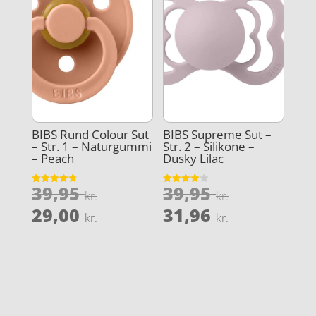
BIBS Rund Colour Sut
BIBS Supreme Sut –
– Str. 1 – Naturgummi
Str. 2 – Silikone –
– Peach
Dusky Lilac
Den
Den
39,95
39,95
Vurderet
Vurderet
kr.
kr.
4.8
4
oprindelige
oprindeli
Den
Den
ud af 5
ud af 5
29,00
31,96
kr.
kr.
pris
pris
aktuelle
aktuelle
var:
var:
pris
pris
39,95 kr..
39,95 kr..
er:
er:
29,00 kr..
31,96 kr..