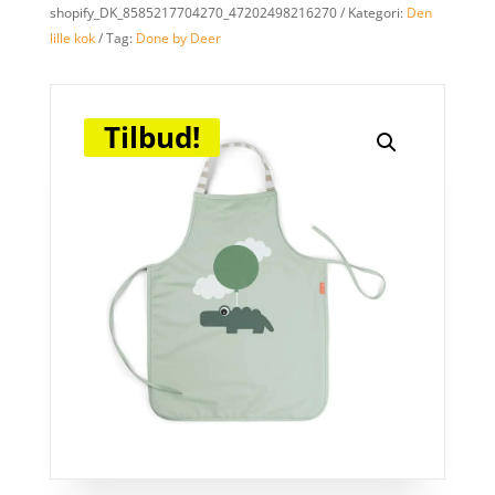
shopify_DK_8585217704270_47202498216270
Kategori:
Den
lille kok
Tag:
Done by Deer
Tilbud!