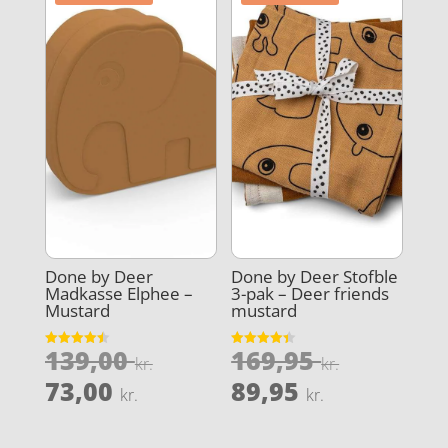
59,98 kr..
62,98 kr..
Done by Deer
Done by Deer Stofble
Madkasse Elphee –
3-pak – Deer friends
Mustard
mustard
Den
Den
139,00
169,95
Vurderet
Vurderet
kr.
kr.
4.5
4.4
oprindelige
oprindel
Den
Den
ud af 5
ud af 5
73,00
89,95
kr.
kr.
pris
pris
aktuelle
aktuelle
var:
var:
pris
pris