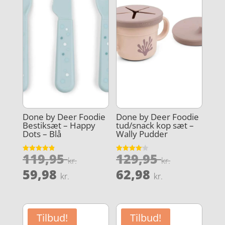
Done by Deer Foodie
Done by Deer Foodie
Bestiksæt – Happy
tud/snack kop sæt –
Dots – Blå
Wally Pudder
Den
Den
119,95
129,95
Vurderet
Vurderet
kr.
kr.
4.9
4.1
oprindelige
oprindel
Den
Den
ud af 5
ud af 5
59,98
62,98
kr.
kr.
pris
pris
aktuelle
aktuelle
var:
var:
pris
pris
119,95 kr..
129,95 kr
er:
er:
Tilbud!
Tilbud!