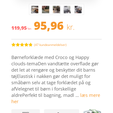
95,96
Den
Den
kr.
119,95
oprindelige
aktuell
kr.
pris
pris
var:
er:
119,95 kr..
95,96 kr.
(
47
kundeanmeldelser)
Bedømt
som
4.7
Børneforklæde med Croco og Happy
ud af 5
baseret på
clouds-temaDen vandtætte overflade gør
kundebedø
det let at rengøre og beskytter dit barns
mmelser
tøjElastisk i nakken gør det muligt for
småbørn selv at tage forklædet på og
afVelegnet til børn i forskellige
aldrePerfekt til bagning, madl …
læs mere
her