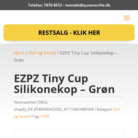
Telefon: 7876 8672 –
kontakt@queensville.dk
RESTSALG - KLIK HER
Hjem
/
Stel og bestik
/ EZPZ Tiny Cup Silikonekop –
Grøn
EZPZ Tiny Cup
Silikonekop – Grøn
Varenummer (SKU):
shopify_DK_8548300423502_47110063489358
Kategori:
Stel
og bestik
Tag:
EZPZ