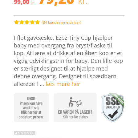
kr.
99,00
oprindelige
aktuelle
kr.
pris
pris
var:
er:
99,00 kr..
79,20 kr.
(
84
kundeanmeldelser)
Bedømt
som
5
ud
I flot gaveæske. Ezpz Tiny Cup hjælper
af 5
baseret på
baby med overgang fra bryst/flaske til
kundebedøm
kop. At lære at drikke af en åben kop er et
melser
vigtig udviklingstrin for baby. Den lille kop
er særligt designet til at hjælpe med
denne overgang. Designet til spædbørn
allerede f …
læs mere her