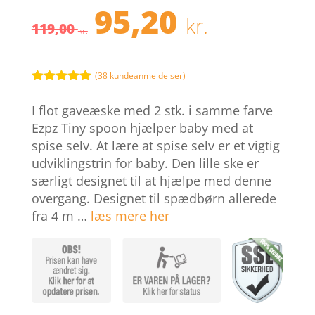
95,20
Den
Den
kr.
119,00
oprindelige
aktuell
kr.
pris
pris
var:
er:
119,00 kr..
95,20 kr.
(
38
kundeanmeldelser)
Bedømt
som
4.9
I flot gaveæske med 2 stk. i samme farve
ud af 5
baseret på
Ezpz Tiny spoon hjælper baby med at
kundebedøm
spise selv. At lære at spise selv er et vigtig
melser
udviklingstrin for baby. Den lille ske er
særligt designet til at hjælpe med denne
overgang. Designet til spædbørn allerede
fra 4 m …
læs mere her