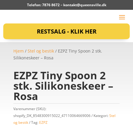
Telefon: 7876 8672 –
kontakt@queensville.dk
RESTSALG - KLIK HER
Hjem
/
Stel og bestik
/ EZPZ Tiny Spoon 2 stk.
Silikoneskeer – Rosa
EZPZ Tiny Spoon 2
stk. Silikoneskeer –
Rosa
Varenummer (SKU):
shopify_DK_8548300915022_47110064669006
Kategori:
Stel
og bestik
Tag:
EZPZ