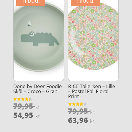
Tilbud!
Tilbud!
63,96 kr..
32,50 kr..
Done by Deer Foodie
RICE Tallerken – Lille
Skål – Croco – Grøn
– Pastel Fall Floral
Print
Den
79,95
Vurderet
kr.
Den
79,95
4.4
Vurderet
oprindelige
kr.
Den
ud af 5
54,95
4.1
kr.
oprindeli
Den
ud af 5
63,96
pris
aktuelle
kr.
pris
aktuelle
var:
pris