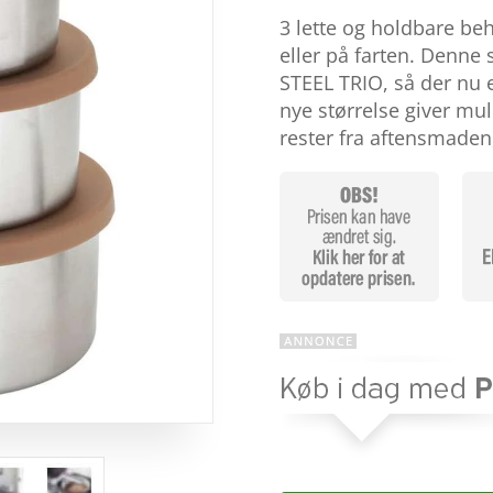
som
4.8
3 lette og holdbare b
ud af 5
baseret på
eller på farten. Denne 
kundebedøm
STEEL TRIO, så der nu e
melser
nye størrelse giver mul
rester fra aftensmade