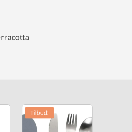
rracotta
Tilbud!