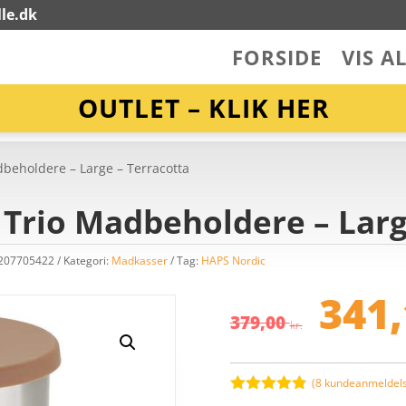
le.dk
FORSIDE
VIS A
OUTLET – KLIK HER
dbeholdere – Large – Terracotta
 Trio Madbeholdere – Larg
2207705422
Kategori:
Madkasser
Tag:
HAPS Nordic
De
op
341
pr
379,00
kr.
va
37
(
8
kundeanmeldels
Bedømt