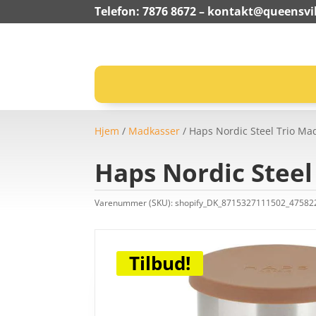
Telefon: 7876 8672 –
kontakt@queensvil
Hjem
/
Madkasser
/ Haps Nordic Steel Trio Ma
Haps Nordic Steel
Varenummer (SKU):
shopify_DK_8715327111502_4758
Tilbud!