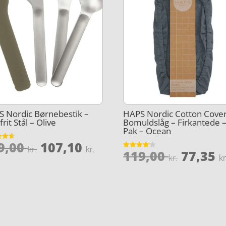
 Nordic Børnebestik –
HAPS Nordic Cotton Cove
frit Stål – Olive
Bomuldslåg – Firkantede –
Pak – Ocean
Den
Den
9,00
107,10
et
kr.
kr.
Den
119,00
77,35
Vurderet
oprindelige
aktuelle
kr.
kr
5
4.1
le
oprind
ud af 5
pris
pris
pris
var:
er:
var:
119,00 kr..
107,10 kr..
kr..
119,00 