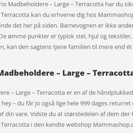
io Madbeholdere – Large – Terracotta har du sikr
 Terracotta kan du erhverve dig hos Mammashop.d
inde det her på siden. Barnevognen er ikke ander
. De ømme punkter er typisk stel, hjul og teksti
, kan den sagtens tjene familien til mere end ét
 Madbeholdere – Large – Terracot
ere – Large – Terracotta er en af de håndplukke
y – du får jo også lige hele 999 dages returret 
af din vare. Vidste du at størstedelen af dem de
– Terracotta i den kendte webshop Mammashop.dk