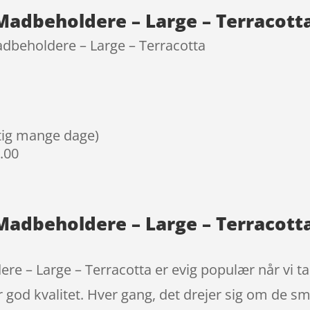
 Madbeholdere – Large – Terracott
adbeholdere – Large – Terracotta
igtig mange dage)
9.00
 Madbeholdere – Large – Terracot
e – Large – Terracotta er evig populær når vi tale
ker god kvalitet. Hver gang, det drejer sig om de små