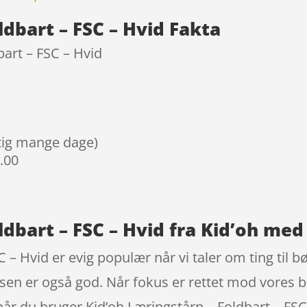
ldbart – FSC – Hvid Fakta
bart – FSC – Hvid
igtig mange dage)
9.00
ldbart – FSC – Hvid fra Kid’oh me
 – Hvid er evig populær når vi taler om ting til bø
risen er også god. Når fokus er rettet mod vores bø
år du bruger Kid’oh Læringstårn – Foldbart – FSC 