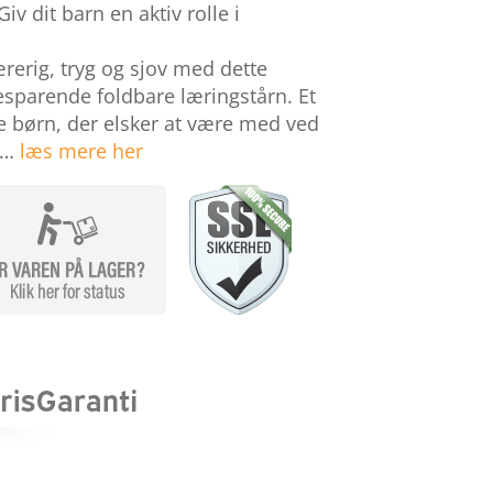
iv dit barn en aktiv rolle i
erig, tryg og sjov med dette
esparende foldbare læringstårn. Et
ige børn, der elsker at være med ved
 …
læs mere her