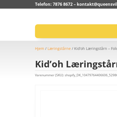
Telefon: 7876 8672 –
kontakt@queensvil
Hjem
/
Læringstårne
/ Kid’oh Læringstårn – Fol
Kid’oh Læringstårn
Varenummer (SKU):
shopify_DK_10479764406606_529