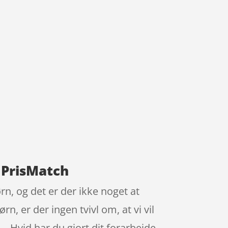
d PrisMatch
rn, og det er der ikke noget at
rn, er der ingen tvivl om, at vi vil
– Hvid har du gjort dit forarbejde