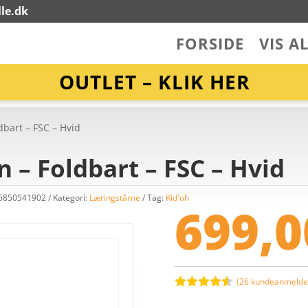
le.dk
FORSIDE
VIS A
OUTLET – KLIK HER
dbart – FSC – Hvid
 – Foldbart – FSC – Hvid
86850541902
Kategori:
Læringstårne
Tag:
Kid'oh
699,
(
26
kundeanmeldel
Bedømt