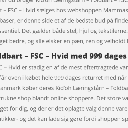
bart – FSC – Hvid sælges hos webshoppen Mammas
xbaser, er denne side et af de bedste bud på find
ssentiel. Det gælder både stel, hjul og tekstilern
get bedre, og alle elsker en pæn, ren og velholdt
ldbart – FSC – Hvid med 999 dages
C – Hvid er stadig en af de mest eftertragtede va
får oven i købet hele 999 dages returret med når
 Danmark køber deres Kid’oh Læringstårn – Foldb
kne shop blandt online shoppere. Det store vare
noget for dig, og der er det oplagte valg denne va
utikker- og det kan lade sig gøre fordi shoppen sp