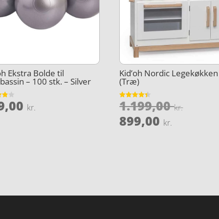
oh Ekstra Bolde til
Kid’oh Nordic Legekøkken
bassin – 100 stk. – Silver
(Træ)
Den
9,00
1.199,00
et
Vurderet
le
kr.
kr.
4.4
oprin
Den
5
ud af 5
899,00
kr.
pris
aktuell
var:
pris
kr..
1.199,
er:
899,00 k