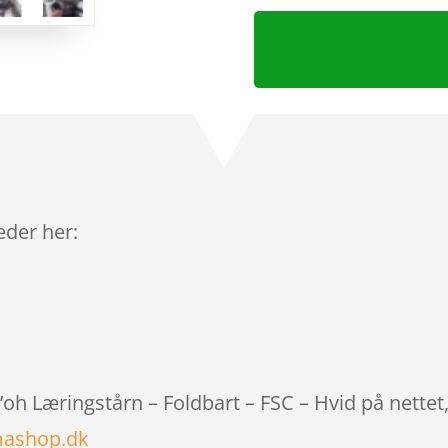
leder her:
d’oh Læringstårn – Foldbart – FSC – Hvid på nette
mashop.dk