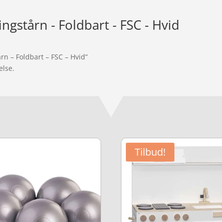
ngstårn - Foldbart - FSC - Hvid
rn – Foldbart – FSC – Hvid”
else.
Tilbud!