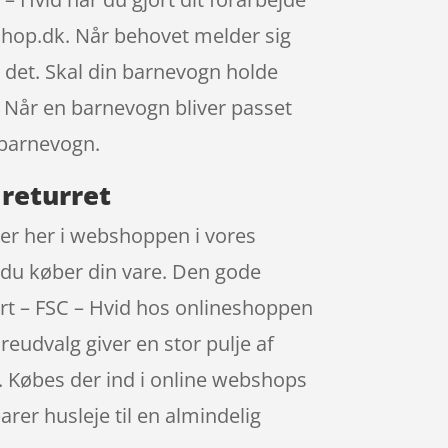
hop.dk. Når behovet melder sig
e det. Skal din barnevogn holde
e. Når en barnevogn bliver passet
 barnevogn.
 returret
rer her i webshoppen i vores
 du køber din vare. Den gode
art – FSC – Hvid hos onlineshoppen
udvalg giver en stor pulje af
re. Købes der ind i online webshops
arer husleje til en almindelig