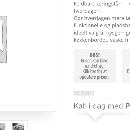
som
4.5
Foldbart læringstårn – G
ud af 5
baseret
hverdagen.
på
Gør hverdagen mere lær
kundebedø
mmelser
funktionelle og pladsb
ideelt valg til nysgerr
køkkenbordet, vaske h