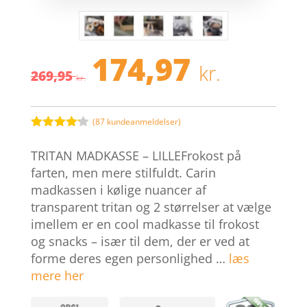
174,97
Den
Den
kr.
269,95
oprindelige
aktuel
kr.
pris
pris
var:
er:
269,95 kr..
174,97 
(
87
kundeanmeldelser)
Bedømt
som
4.1
TRITAN MADKASSE – LILLEFrokost på
ud af 5
baseret
farten, men mere stilfuldt. Carin
på
madkassen i kølige nuancer af
kundebedø
mmelser
transparent tritan og 2 størrelser at vælge
imellem er en cool madkasse til frokost
og snacks – især til dem, der er ved at
forme deres egen personlighed …
læs
mere her