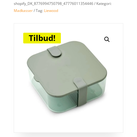
shopify_DK_8776994750798_47776011354446
Kategori:
Madkasser
Tag:
Liewood
Tilbud!