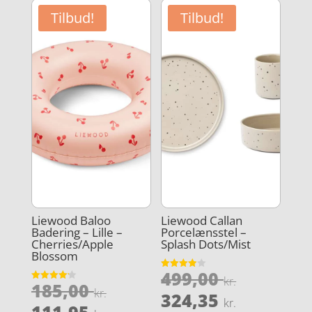
239,00 kr
er:
Tilbud!
Tilbud!
147,95 kr
Liewood Baloo
Liewood Callan
Badering – Lille –
Porcelænsstel –
Cherries/Apple
Splash Dots/Mist
Blossom
Den
499,00
Vurderet
kr.
Den
185,00
3.9
Vurderet
oprindel
kr.
Den
ud af 5
324,35
4.2
kr.
oprindelige
Den
ud af 5