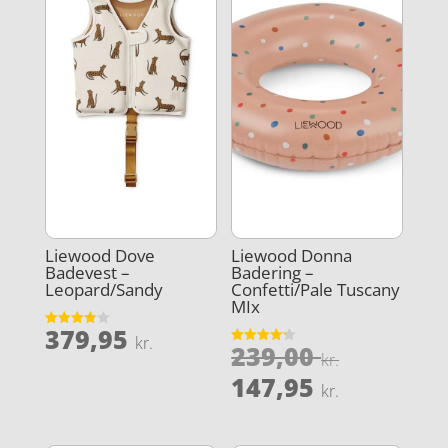
Liewood Dove
Liewood Donna
Badevest –
Badering –
Leopard/Sandy
Confetti/Pale Tuscany
MIx
379,95
Vurderet
kr.
Den
239,00
3.9
Vurderet
kr.
ud af 5
4.2
oprindel
Den
ud af 5
147,95
kr.
pris
aktuelle
var:
pris