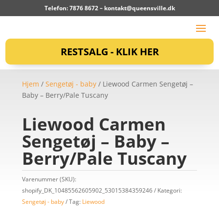
Telefon: 7876 8672 –
kontakt@queensville.dk
RESTSALG - KLIK HER
Hjem
/
Sengetøj - baby
/ Liewood Carmen Sengetøj –
Baby – Berry/Pale Tuscany
Liewood Carmen
Sengetøj – Baby –
Berry/Pale Tuscany
Varenummer (SKU):
shopify_DK_10485562605902_53015384359246
Kategori:
Sengetøj - baby
Tag:
Liewood