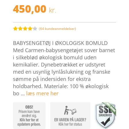
450,00
kr.
(
64
kundeanmeldelser)
Bedømt
som
4.1
BABYSENGETØJ I ØKOLOGISK BOMULD
ud af 5
baseret
Med Carmen-babysengetøjet sover barnet
på
i silkeblød økologisk bomuld uden
kundebedø
mmelser
kemikalier. Dynebetrækket er udstyret
med en usynlig lynlåslukning og franske
sømme på indersiden for ekstra
holdbarhed. Materiale: 100 % økologisk
bo …
læs mere her