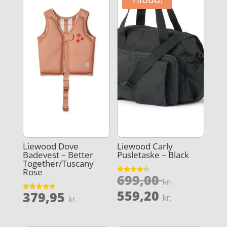
Liewood Dove
Liewood Carly
Badevest – Better
Pusletaske – Black
Together/Tuscany
Rose
Den
699,00
Vurderet
kr.
4.2
oprindel
Den
ud af 5
559,20
379,95
Vurderet
kr.
kr.
pris
4.9
aktuelle
ud af 5
var:
pris