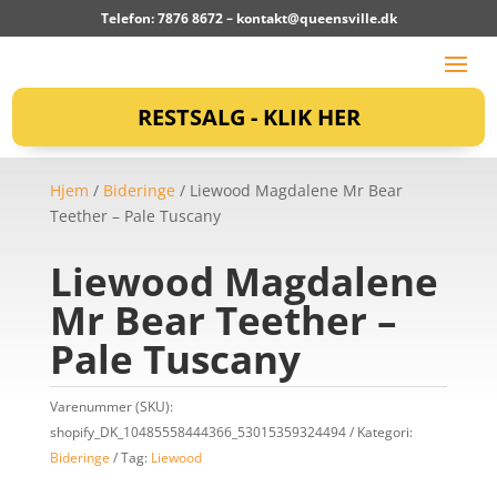
Telefon: 7876 8672 –
kontakt@queensville.dk
RESTSALG - KLIK HER
Hjem
/
Bideringe
/ Liewood Magdalene Mr Bear
Teether – Pale Tuscany
Liewood Magdalene
Mr Bear Teether –
Pale Tuscany
Varenummer (SKU):
shopify_DK_10485558444366_53015359324494
Kategori:
Bideringe
Tag:
Liewood