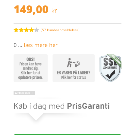
149,00
kr.
(
57
kundeanmeldelser)
Bedømt
som
3.9
0 …
læs mere her
ud af 5
baseret
på
kundebed
ømmelse
r