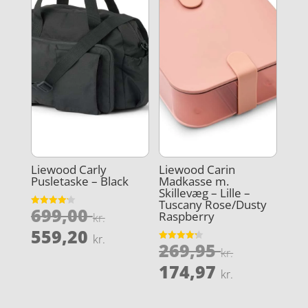
Liewood Carly
Liewood Carin
Pusletaske – Black
Madkasse m.
Skillevæg – Lille –
Tuscany Rose/Dusty
Den
699,00
Vurderet
Raspberry
kr.
4.2
oprindelige
Den
ud af 5
559,20
kr.
Den
pris
269,95
aktuelle
Vurderet
kr.
4.2
oprindel
var:
Den
ud af 5
pris
174,97
kr.
pris
699,00 kr..
aktuelle
er:
var:
pris
559,20 kr..