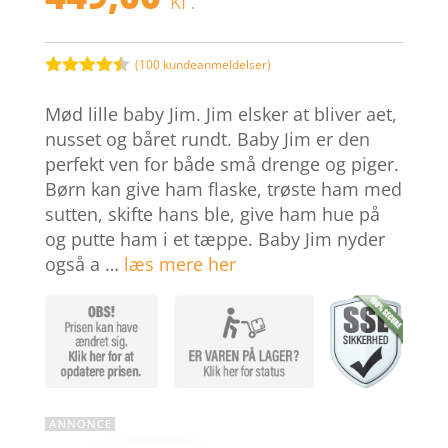
(
100
kundeanmeldelser)
Bedømt
som
4.4
Mød lille baby Jim. Jim elsker at bliver aet,
ud af 5
baseret
nusset og båret rundt. Baby Jim er den
på
perfekt ven for både små drenge og piger.
kundebedø
mmelser
Børn kan give ham flaske, trøste ham med
sutten, skifte hans ble, give ham hue på
og putte ham i et tæppe. Baby Jim nyder
også a …
læs mere her