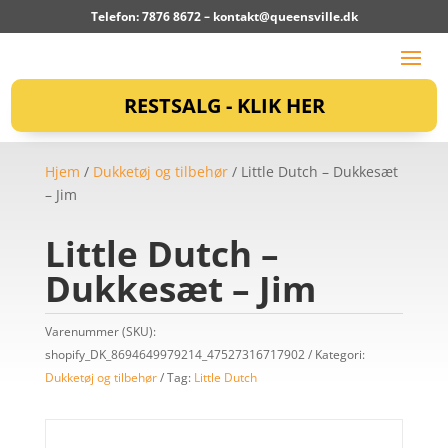
Telefon: 7876 8672 –
kontakt@queensville.dk
RESTSALG - KLIK HER
Hjem
/
Dukketøj og tilbehør
/ Little Dutch – Dukkesæt
– Jim
Little Dutch –
Dukkesæt – Jim
Varenummer (SKU):
shopify_DK_8694649979214_47527316717902
Kategori:
Dukketøj og tilbehør
Tag:
Little Dutch