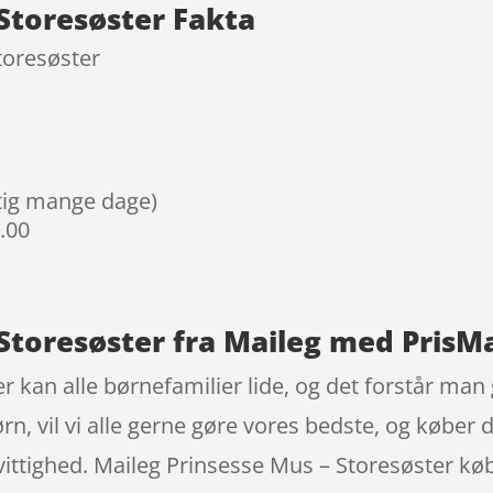
 Storesøster Fakta
toresøster
igtig mange dage)
9.00
 Storesøster fra Maileg med PrisM
kan alle børnefamilier lide, og det forstår man go
n, vil vi alle gerne gøre vores bedste, og køber
ttighed. Maileg Prinsesse Mus – Storesøster købe