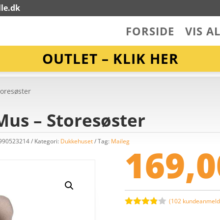
le.dk
FORSIDE
VIS A
OUTLET – KLIK HER
toresøster
Mus – Storesøster
7990523214
Kategori:
Dukkehuset
Tag:
Maileg
169,
(
102
kundeanmelde
Bedømt