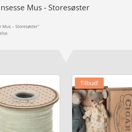
insesse Mus - Storesøster
e Mus – Storesøster”
else.
Tilbud!