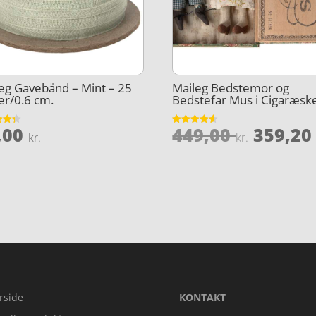
eg Gavebånd – Mint – 25
Maileg Bedstemor og
r/0.6 cm.
Bedstefar Mus i Cigaræsk
Den
,00
449,00
359,2
et
Vurderet
kr.
kr.
4.6
le
oprind
5
ud af 5
pris
var:
kr..
449,00 
rside
KONTAKT