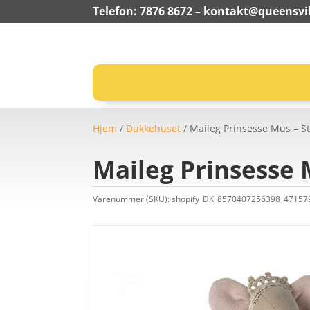
Telefon: 7876 8672 –
kontakt@queensvil
Hjem
/
Dukkehuset
/ Maileg Prinsesse Mus – S
Maileg Prinsesse 
Varenummer (SKU):
shopify_DK_8570407256398_4715