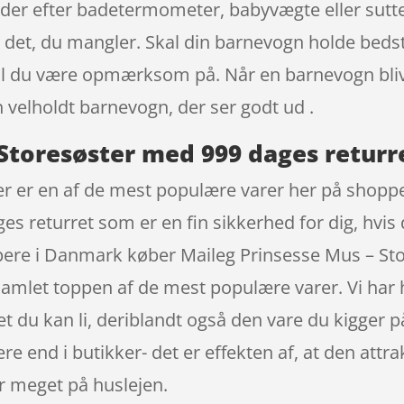
r efter badetermometer, babyvægte eller sutte
i det, du mangler. Skal din barnevogn holde bedst
r skal du være opmærksom på. Når en barnevogn bli
velholdt barnevogn, der ser godt ud .
 Storesøster med 999 dages returr
er er en af de mest populære varer her på shop
ges returret som er en fin sikkerhed for dig, hvis
hoppere i Danmark køber Maileg Prinsesse Mus – 
amlet toppen af de mest populære varer. Vi har 
t du kan li, deriblandt også den vare du kigger på
e end i butikker- det er effekten af, at den attra
 meget på huslejen.