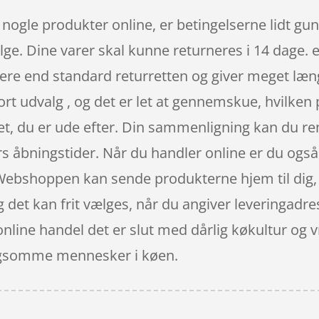
t nogle produkter online, er betingelserne lidt gu
lge. Dine varer skal kunne returneres i 14 dage. e
re end standard returretten og giver meget læng
tort udvalg , og det er let at gennemskue, hvilken 
et, du er ude efter. Din sammenligning kan du rent
 åbningstider. Når du handler online er du også f
. Webshoppen kan sende produkterne hjem til dig
og det kan frit vælges, når du angiver leveringadre
 online handel det er slut med dårlig køkultur og
langsomme mennesker i køen.