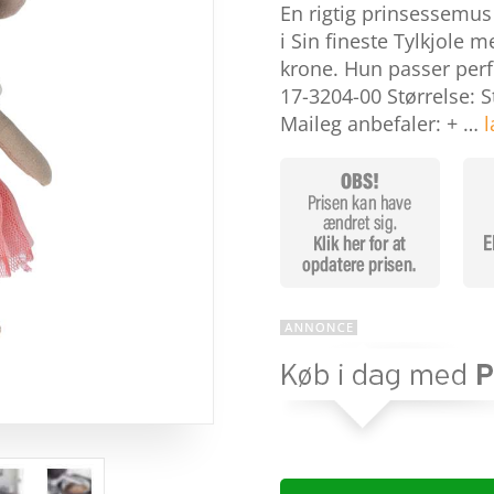
som
3.8
En rigtig prinsessemus 
ud af 5
baseret
i Sin fineste Tylkjole 
på
krone. Hun passer perf
kundebed
ømmels
17-3204-00 Størrelse: 
er
Maileg anbefaler: + …
l