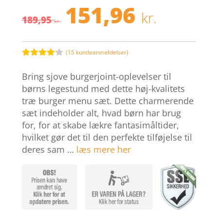
151,96
Den
Den
kr.
189,95
oprindelige
aktuel
kr.
pris
pris
var:
er:
189,95 kr..
151,96 
(
15
kundeanmeldelser)
Bedømt
som
4.1
Bring sjove burgerjoint-oplevelser til
ud af 5
baseret
børns legestund med dette høj-kvalitets
på
træ burger menu sæt. Dette charmerende
kundebedø
mmelser
sæt indeholder alt, hvad børn har brug
for, for at skabe lækre fantasimåltider,
hvilket gør det til den perfekte tilføjelse til
deres sam …
læs mere her