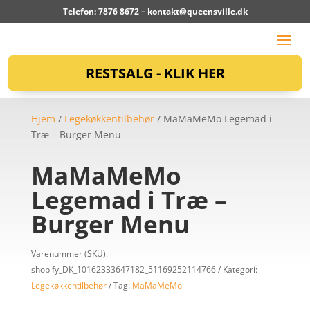
Telefon: 7876 8672 –
kontakt@queensville.dk
RESTSALG - KLIK HER
Hjem
/
Legekøkkentilbehør
/ MaMaMeMo Legemad i
Træ – Burger Menu
MaMaMeMo
Legemad i Træ –
Burger Menu
Varenummer (SKU):
shopify_DK_10162333647182_51169252114766
Kategori:
Legekøkkentilbehør
Tag:
MaMaMeMo