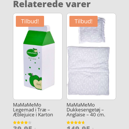
Relaterede varer
Tilbud!
Tilbud!
MaMaMeMo
MaMaMeMo
Legemad i Træ –
Dukkesengetøj –
Æblejuice i Karton
Anglaise – 40 cm.
Den
Den
39,95
149,95
Vurderet
Vurderet