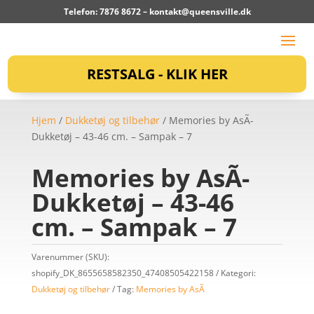
Telefon: 7876 8672 –
kontakt@queensville.dk
RESTSALG - KLIK HER
Hjem
/
Dukketøj og tilbehør
/ Memories by AsÃ­
Dukketøj – 43-46 cm. – Sampak – 7
Memories by AsÃ­
Dukketøj – 43-46
cm. – Sampak – 7
Varenummer (SKU):
shopify_DK_8655658582350_47408505422158
Kategori:
Dukketøj og tilbehør
Tag:
Memories by AsÃ­