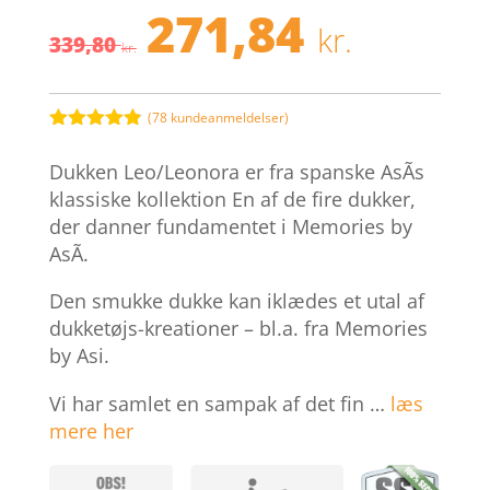
271,84
Den
Den
kr.
339,80
oprindelige
aktuel
kr.
pris
pris
var:
er:
339,80 kr..
271,84 
(
78
kundeanmeldelser)
Bedømt
som
4.8
Dukken Leo/Leonora er fra spanske AsÃ­s
ud af 5
baseret på
klassiske kollektion En af de fire dukker,
kundebedøm
der danner fundamentet i Memories by
melser
AsÃ­.
Den smukke dukke kan iklædes et utal af
dukketøjs-kreationer – bl.a. fra Memories
by Asi.
Vi har samlet en sampak af det fin …
læs
mere her