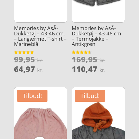
Memories by AsÃ­
Memories by AsÃ­
Dukketøj – 43-46 cm.
Dukketøj – 43-46 cm.
– Langærmet T-shirt –
– Termojakke –
Marineblå
Antikgrøn
Den
Den
99,95
169,95
Vurderet
Vurderet
kr.
kr.
5
4.5
oprindelige
oprindel
Den
Den
ud af 5
ud af 5
64,97
110,47
kr.
kr.
pris
pris
aktuelle
aktuelle
var:
var:
pris
pris
99,95 kr..
169,95 kr
er:
er:
Tilbud!
Tilbud!
64,97 kr..
110,47 kr