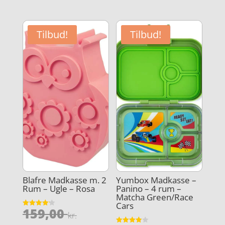
pris
pris
aktuelle
aktuelle
var:
var:
pris
pris
99,95 kr..
279,00 kr
er:
er:
Tilbud!
Tilbud!
79,96 kr..
223,20 kr
Blafre Madkasse m. 2
Yumbox Madkasse –
Rum – Ugle – Rosa
Panino – 4 rum –
Matcha Green/Race
Cars
Den
159,00
Vurderet
kr.
4.2
ud af 5