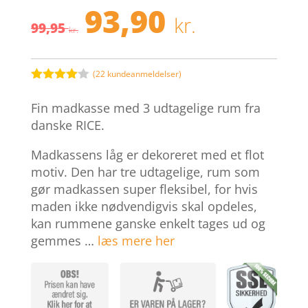
93,90
Den
Den
kr.
99,95
oprindelige
aktuelle
kr.
pris
pris
var:
er:
99,95 kr..
93,90 kr.
(
22
kundeanmeldelser)
Bedømt
som
4
Fin madkasse med 3 udtagelige rum fra
ud af 5
baseret
danske RICE.
på
kundebed
Madkassens låg er dekoreret med et flot
ømmelse
r
motiv. Den har tre udtagelige, rum som
gør madkassen super fleksibel, for hvis
maden ikke nødvendigvis skal opdeles,
kan rummene ganske enkelt tages ud og
gemmes …
læs mere her