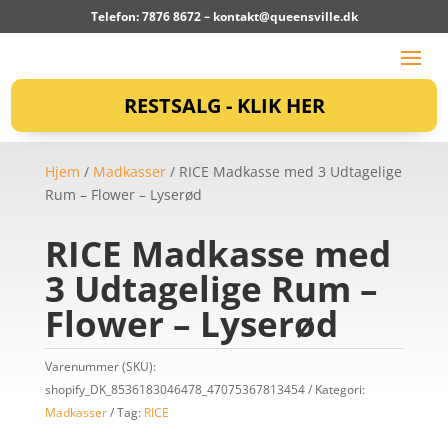
Telefon: 7876 8672 –
kontakt@queensville.dk
RESTSALG - KLIK HER
Hjem
/
Madkasser
/ RICE Madkasse med 3 Udtagelige
Rum – Flower – Lyserød
RICE Madkasse med
3 Udtagelige Rum –
Flower – Lyserød
Varenummer (SKU):
shopify_DK_8536183046478_47075367813454
Kategori:
Madkasser
Tag:
RICE