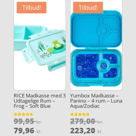
Tilbud!
Tilbud!
RICE Madkasse med 3
Yumbox Madkasse –
Udtagelige Rum –
Panino – 4 rum – Luna
Frog – Soft Blue
Aqua/Zodiac
Den
Den
99,95
279,00
Vurderet
Vurderet
kr.
kr.
4.8
4.8
oprindelige
oprindel
Den
Den
ud af 5
ud af 5
79,96
223,20
kr.
kr.