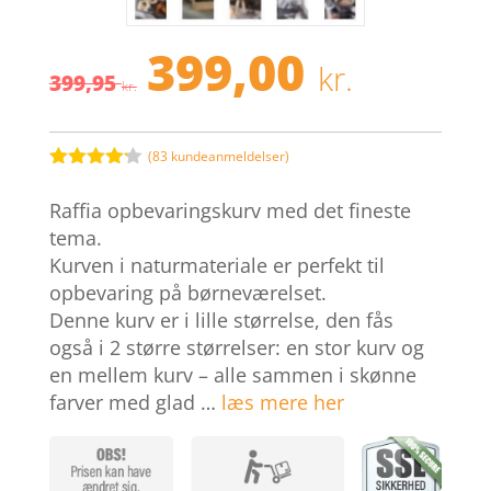
399,00
Den
Den
kr.
399,95
oprindelige
aktuel
kr.
pris
pris
var:
er:
399,95 kr..
399,00 
(
83
kundeanmeldelser)
Bedømt
som
4.1
Raffia opbevaringskurv med det fineste
ud af 5
baseret
tema.
på
Kurven i naturmateriale er perfekt til
kundebedø
mmelser
opbevaring på børneværelset.
Denne kurv er i lille størrelse, den fås
også i 2 større størrelser: en stor kurv og
en mellem kurv – alle sammen i skønne
farver med glad …
læs mere her