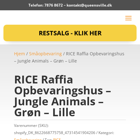
Telefon: 7876 8672 –
kontakt@queensville.dk
RESTSALG - KLIK HER
Hjem
/
Småopbevaring
/ RICE Raffia Opbevaringshus
– Jungle Animals – Grøn – Lille
RICE Raffia
Opbevaringshus –
Jungle Animals –
Grøn – Lille
Varenummer (SKU):
shopify_DK_8622668775758_47314541904206
Kategori:
Småopbevaring
Tag:
RICE