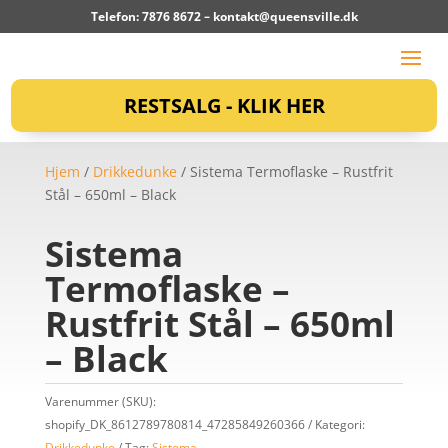
Telefon: 7876 8672 –
kontakt@queensville.dk
RESTSALG - KLIK HER
Hjem
/
Drikkedunke
/ Sistema Termoflaske – Rustfrit
Stål – 650ml – Black
Sistema
Termoflaske –
Rustfrit Stål – 650ml
– Black
Varenummer (SKU):
shopify_DK_8612789780814_47285849260366
Kategori:
Drikkedunke
Tag:
Sistema