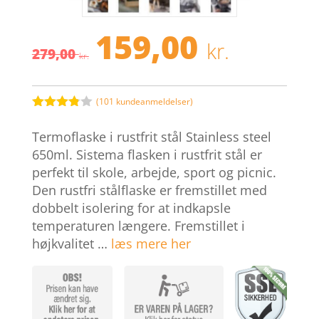
159,00
Den
Den
kr.
279,00
oprindelige
aktuel
kr.
pris
pris
var:
er:
279,00 kr..
159,00 
(
101
kundeanmeldelser)
Bedømt
som
3.8
Termoflaske i rustfrit stål Stainless steel
ud af 5
baseret
650ml. Sistema flasken i rustfrit stål er
på
perfekt til skole, arbejde, sport og picnic.
kundebed
ømmels
Den rustfri stålflaske er fremstillet med
er
dobbelt isolering for at indkapsle
temperaturen længere. Fremstillet i
højkvalitet …
læs mere her