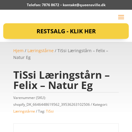
Telefon: 7876 8672 –
kontakt@queensville.dk
RESTSALG - KLIK HER
Hjem
/
Læringstårne
/ TiSsi Læringstårn – Felix –
Natur Eg
TiSsi Læringstårn –
Felix – Natur Eg
Varenummer (SKU):
shopify_DK_6646448619562_39536263102506
Kategori:
Læringstårne
Tag:
TiSsi