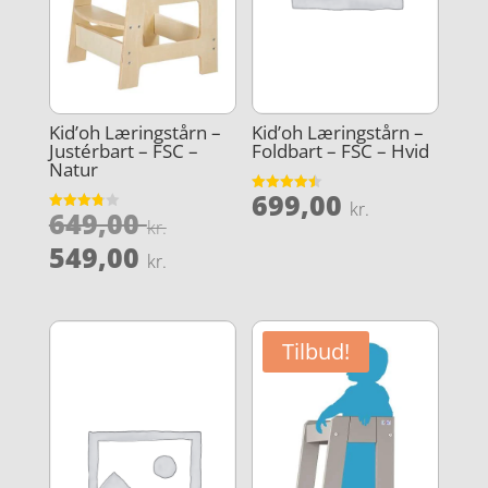
Kid’oh Læringstårn –
Kid’oh Læringstårn –
Justérbart – FSC –
Foldbart – FSC – Hvid
Natur
699,00
Vurderet
kr.
Den
649,00
4.5
Vurderet
kr.
ud af 5
3.8
oprindelige
Den
ud af 5
549,00
kr.
pris
aktuelle
var:
pris
649,00 kr..
er:
Tilbud!
549,00 kr..