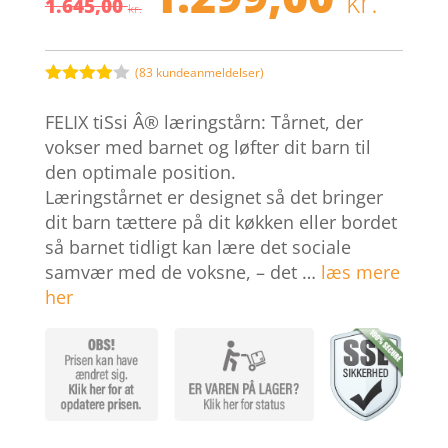
kr.
1.645,00
oprindelige
akt
kr.
pris
pris
var:
er:
1.645,00 kr..
1.29
(
83
kundeanmeldelser)
Bedømt
som
3.9
FELIX tiSsi Â® læringstårn: Tårnet, der
ud af 5
baseret
vokser med barnet og løfter dit barn til
på
den optimale position.
kundebed
ømmelse
Læringstårnet er designet så det bringer
r
dit barn tættere på dit køkken eller bordet
så barnet tidligt kan lære det sociale
samvær med de voksne, – det …
læs mere
her