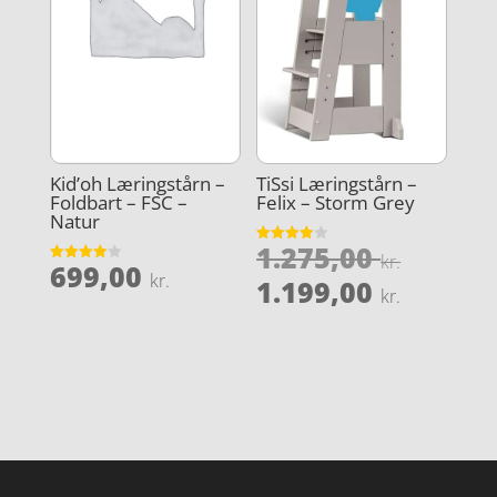
Kid’oh Læringstårn –
TiSsi Læringstårn –
Foldbart – FSC –
Felix – Storm Grey
Natur
Den
1.275,00
Vurderet
kr.
699,00
3.9
Vurderet
oprind
kr.
Den
ud af 5
1.199,00
4
kr.
ud af 5
pris
aktuel
var:
pris
1.275,0
er:
1.199,0