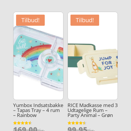
pris
pris
aktuelle
aktuelle
var:
var:
pris
pris
69,95 kr..
159,00 kr
er:
er:
Tilbud!
Tilbud!
49,00 kr..
103,35 kr
Yumbox Indsatsbakke
RICE Madkasse med 3
– Tapas Tray – 4 rum
Udtagelige Rum –
– Rainbow
Party Animal – Grøn
Den
Den
169,00
99,95
Vurderet
Vurderet
kr.
kr.