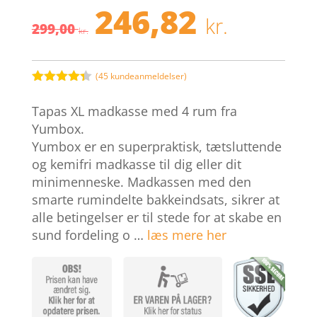
246,82
Den
Den
kr.
299,00
oprindelige
aktuel
kr.
pris
pris
var:
er:
299,00 kr..
246,82 
(
45
kundeanmeldelser)
Bedømt
som
4.3
Tapas XL madkasse med 4 rum fra
ud af 5
baseret
Yumbox.
på
Yumbox er en superpraktisk, tætsluttende
kundebedø
mmelser
og kemifri madkasse til dig eller dit
minimenneske. Madkassen med den
smarte rumindelte bakkeindsats, sikrer at
alle betingelser er til stede for at skabe en
sund fordeling o …
læs mere her