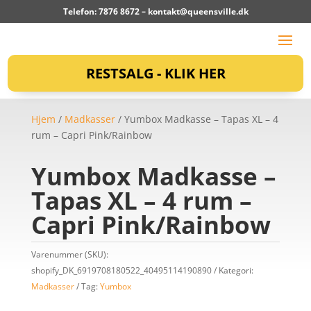
Telefon: 7876 8672 –
kontakt@queensville.dk
RESTSALG - KLIK HER
Hjem
/
Madkasser
/ Yumbox Madkasse – Tapas XL – 4
rum – Capri Pink/Rainbow
Yumbox Madkasse –
Tapas XL – 4 rum –
Capri Pink/Rainbow
Varenummer (SKU):
shopify_DK_6919708180522_40495114190890
Kategori:
Madkasser
Tag:
Yumbox