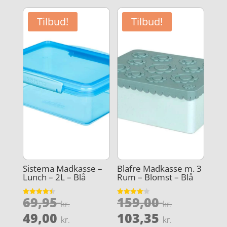
Tilbud!
Tilbud!
Sistema Madkasse –
Blafre Madkasse m. 3
Lunch – 2L – Blå
Rum – Blomst – Blå
Den
Den
69,95
159,00
Vurderet
Vurderet
kr.
kr.
4.5
4.1
oprindelige
oprindel
Den
Den
ud af 5
ud af 5
49,00
103,35
kr.
kr.