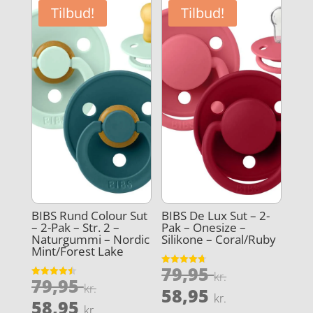
119,85 kr
er:
31,96 kr..
Tilbud!
Tilbud!
89,89 kr..
BIBS Rund Colour Sut
BIBS De Lux Sut – 2-
– 2-Pak – Str. 2 –
Pak – Onesize –
Naturgummi – Nordic
Silikone – Coral/Ruby
Mint/Forest Lake
Den
79,95
Vurderet
kr.
Den
79,95
4.7
Vurderet
oprindeli
kr.
Den
ud af 5
58,95
4.5
kr.
oprindelige
Den
ud af 5
58,95
pris
kr.