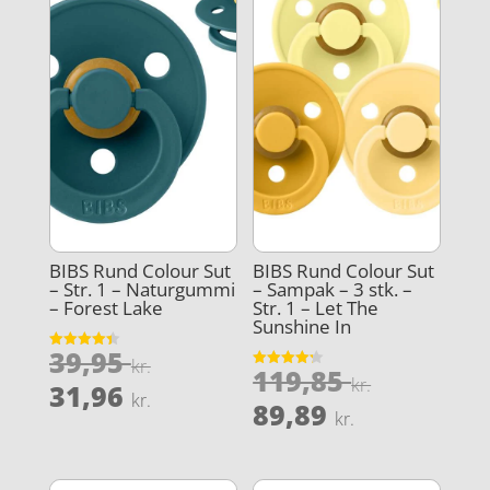
BIBS Rund Colour Sut
BIBS Rund Colour Sut
– Str. 1 – Naturgummi
– Sampak – 3 stk. –
– Forest Lake
Str. 1 – Let The
Sunshine In
Den
39,95
Vurderet
kr.
Den
119,85
4.4
Vurderet
oprindelige
kr.
Den
ud af 5
31,96
4.2
kr.
oprindel
Den
ud af 5
89,89
pris
aktuelle
kr.
pris
aktuelle
var:
pris
var:
pris
39,95 kr..
er: