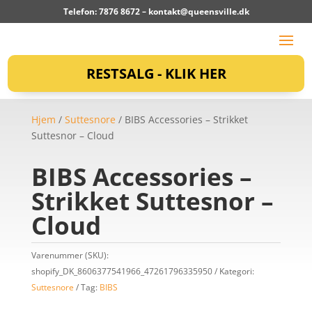
Telefon: 7876 8672 –
kontakt@queensville.dk
RESTSALG - KLIK HER
Hjem
/
Suttesnore
/ BIBS Accessories – Strikket
Suttesnor – Cloud
BIBS Accessories –
Strikket Suttesnor –
Cloud
Varenummer (SKU):
shopify_DK_8606377541966_47261796335950
Kategori:
Suttesnore
Tag:
BIBS