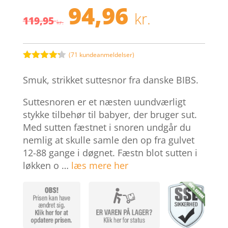
94,96
Den
Den
kr.
119,95
oprindelige
aktuell
kr.
pris
pris
var:
er:
119,95 kr..
94,96 kr.
(
71
kundeanmeldelser)
Bedømt
som
4.2
Smuk, strikket suttesnor fra danske BIBS.
ud af 5
baseret
på
Suttesnoren er et næsten uundværligt
kundebedø
stykke tilbehør til babyer, der bruger sut.
mmelser
Med sutten fæstnet i snoren undgår du
nemlig at skulle samle den op fra gulvet
12-88 gange i døgnet. Fæstn blot sutten i
løkken o …
læs mere her