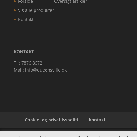
Forside
Oversigt artikler
Vis alle produkter
Kontakt
KONTAKT
Tlf: 7876 8672
Mail:
info@queensville.dk
Cookie- og privatlivspolitik
Kontakt
Denne hjemmeside samler et bredt udvalg af