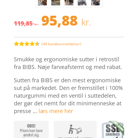
95,88
Den
Den
kr.
119,85
oprindelige
aktuell
kr.
pris
pris
var:
er:
119,85 kr..
95,88 kr.
(
44
kundeanmeldelser)
Bedømt
som
4.4
Smukke og ergonomiske sutter i retrostil
ud af 5
baseret
fra BIBS. Nøje farveafstemt og med rabat.
på
kundebedø
Sutten fra BIBS er den mest ergonomiske
mmelser
sut på markedet. Den er fremstillet i 100%
naturgummi med en ventil i suttedelen,
der gør det nemt for dit minimenneske at
presse …
læs mere her