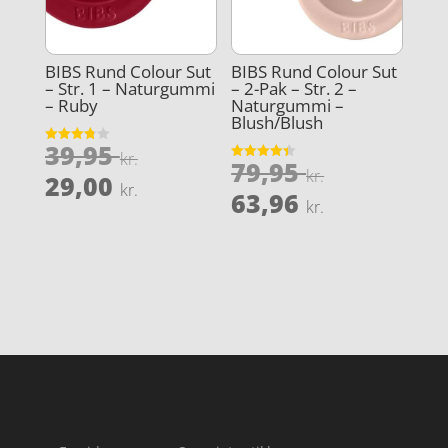
BIBS Rund Colour Sut
BIBS Rund Colour Sut
– Str. 1 – Naturgummi
– 2-Pak – Str. 2 –
– Ruby
Naturgummi –
Blush/Blush
Den
39,95
Vurderet
kr.
Den
79,95
3.8
Vurderet
oprindelige
kr.
Den
ud af 5
29,00
4.4
kr.
oprindeli
Den
ud af 5
63,96
pris
aktuelle
kr.
pris
aktuelle
var:
pris
var:
pris
39,95 kr..
er:
79,95 kr..
er:
29,00 kr..
63,96 kr..