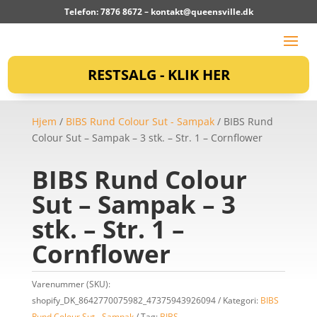
Telefon: 7876 8672 –
kontakt@queensville.dk
RESTSALG - KLIK HER
Hjem
/
BIBS Rund Colour Sut - Sampak
/ BIBS Rund
Colour Sut – Sampak – 3 stk. – Str. 1 – Cornflower
BIBS Rund Colour
Sut – Sampak – 3
stk. – Str. 1 –
Cornflower
Varenummer (SKU):
shopify_DK_8642770075982_47375943926094
Kategori:
BIBS
Rund Colour Sut - Sampak
Tag:
BIBS