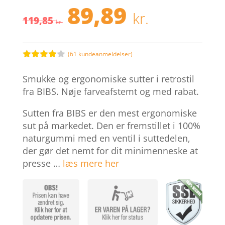
89,89
Den
Den
kr.
119,85
oprindelige
aktuell
kr.
pris
pris
var:
er:
119,85 kr..
89,89 kr.
(
61
kundeanmeldelser)
Bedømt
som
3.9
Smukke og ergonomiske sutter i retrostil
ud af 5
baseret
fra BIBS. Nøje farveafstemt og med rabat.
på
kundebed
Sutten fra BIBS er den mest ergonomiske
ømmelse
r
sut på markedet. Den er fremstillet i 100%
naturgummi med en ventil i suttedelen,
der gør det nemt for dit minimenneske at
presse …
læs mere her