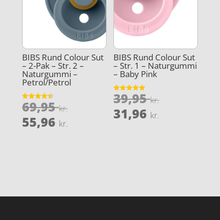
BIBS Rund Colour Sut
BIBS Rund Colour Sut
– 2-Pak – Str. 2 –
– Str. 1 – Naturgummi
Naturgummi –
– Baby Pink
Petrol/Petrol
Den
39,95
Vurderet
kr.
Den
69,95
5
Vurderet
oprindeli
kr.
Den
ud af 5
31,96
4.5
kr.
oprindelige
Den
ud af 5
55,96
pris
aktuelle
kr.
pris
aktuelle
var:
pris
var:
pris
39,95 kr..
er:
69,95 kr..
er:
31,96 kr..
55,96 kr..