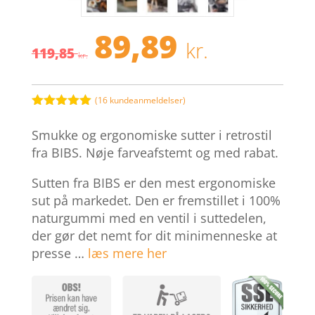
89,89
Den
Den
kr.
119,85
oprindelige
aktuell
kr.
pris
pris
var:
er:
119,85 kr..
89,89 kr.
(
16
kundeanmeldelser)
Bedømt
som
5
ud
Smukke og ergonomiske sutter i retrostil
af 5
baseret på
fra BIBS. Nøje farveafstemt og med rabat.
kundebedøm
melser
Sutten fra BIBS er den mest ergonomiske
sut på markedet. Den er fremstillet i 100%
naturgummi med en ventil i suttedelen,
der gør det nemt for dit minimenneske at
presse …
læs mere her