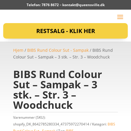
Telefon: 7876 8672 –
kontakt@queensville.dk
RESTSALG - KLIK HER
Hjem
/
BIBS Rund Colour Sut - Sampak
/ BIBS Rund
Colour Sut – Sampak – 3 stk. – Str. 3 – Woodchuck
BIBS Rund Colour
Sut – Sampak – 3
stk. – Str. 3 –
Woodchuck
Varenummer (SKU):
shopify_DK_8642785280334_47375972270414
Kategori:
BIBS
Rund Colour Sut - Sampak
Tag:
BIBS