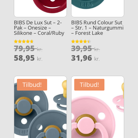
BIBS De Lux Sut – 2-
BIBS Rund Colour Sut
Pak – Onesize –
– Str. 1 – Naturgummi
Silikone – Coral/Ruby
– Forest Lake
Den
Den
79,95
39,95
Vurderet
Vurderet
kr.
kr.
4.7
4.4
oprindelige
oprindeli
Den
Den
ud af 5
ud af 5
58,95
31,96
kr.
kr.
pris
pris
aktuelle
aktuelle
var:
var:
pris
pris
79,95 kr..
39,95 kr..
er:
er:
Tilbud!
Tilbud!
58,95 kr..
31,96 kr..