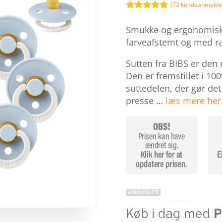
35
(
72
kundeanmeldel
Bedømt
som
4.9
Smukke og ergonomiske s
ud af 5
baseret på
farveafstemt og med ra
kundebedøm
melser
Sutten fra BIBS er den
Den er fremstillet i 1
suttedelen, der gør de
presse …
læs mere her