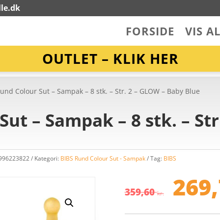
le.dk
FORSIDE
VIS A
OUTLET – KLIK HER
und Colour Sut – Sampak – 8 stk. – Str. 2 – GLOW – Baby Blue
Sut – Sampak – 8 stk. – St
5996223822
Kategori:
BIBS Rund Colour Sut - Sampak
Tag:
BIBS
De
op
269
pr
359,60
kr.
va