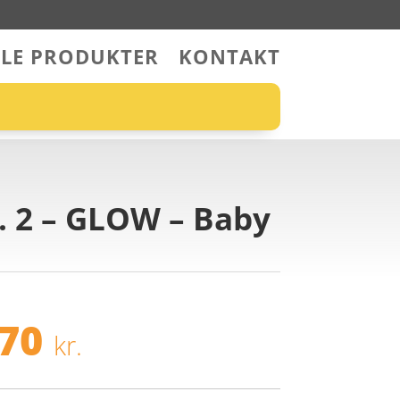
LLE PRODUKTER
KONTAKT
r. 2 – GLOW – Baby
n
Den
rindelige
aktuelle
,70
kr.
is
pris
r:
er: