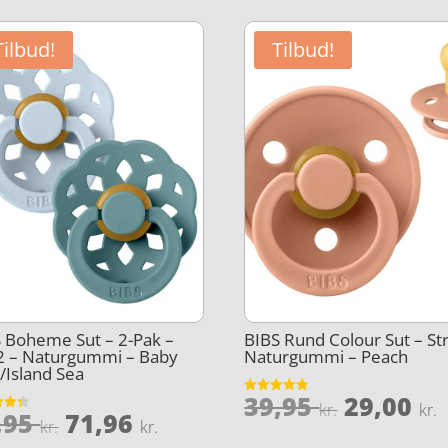
Tilbud!
Tilbud!
 Boheme Sut – 2-Pak –
BIBS Rund Colour Sut – Str
 2 – Naturgummi – Baby
Naturgummi – Peach
/Island Sea
Den
39,95
29,00
Vurderet
kr.
kr.
Den
Den
,95
71,96
4.8
et
oprinde
kr.
kr.
ud af 5
5