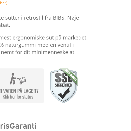
9,60 kr..
269,70 kr.
ser)
utter i retrostil fra BIBS. Nøje
bat.
 mest ergonomiske sut på markedet.
00% naturgummi med en ventil i
t nemt for dit minimenneske at