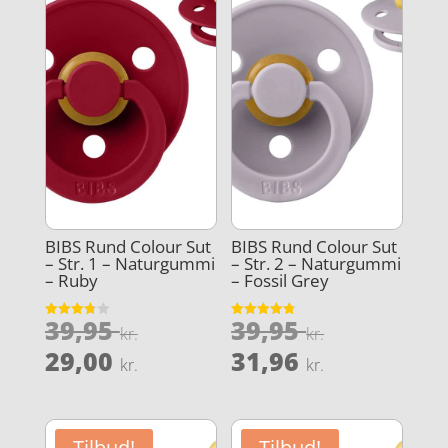
BIBS Rund Colour Sut
BIBS Rund Colour Sut
– Str. 1 – Naturgummi
– Str. 2 – Naturgummi
– Ruby
– Fossil Grey
Den
Den
39,95
39,95
Vurderet
Vurderet
kr.
kr.
3.8
4.8
oprindelige
oprindeli
Den
Den
ud af 5
ud af 5
29,00
31,96
kr.
kr.
pris
pris
aktuelle
aktuelle
var:
var:
pris
pris
39,95 kr..
39,95 kr..
er:
er:
Tilbud!
Tilbud!