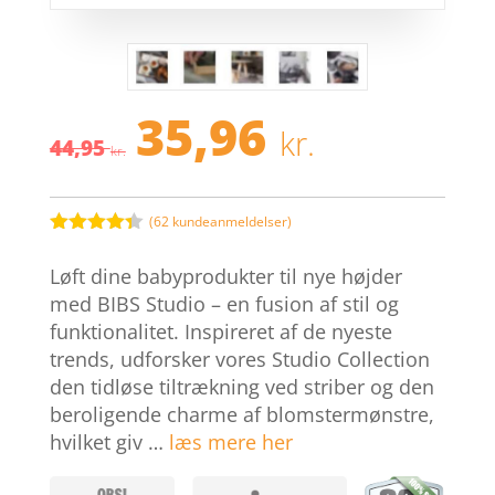
35,96
Den
Den
kr.
44,95
oprindelige
aktuelle
kr.
pris
pris
var:
er:
44,95 kr..
35,96 kr.
(
62
kundeanmeldelser)
Bedømt
som
4.3
Løft dine babyprodukter til nye højder
ud af 5
baseret
med BIBS Studio – en fusion af stil og
på
funktionalitet. Inspireret af de nyeste
kundebedø
mmelser
trends, udforsker vores Studio Collection
den tidløse tiltrækning ved striber og den
beroligende charme af blomstermønstre,
hvilket giv …
læs mere her