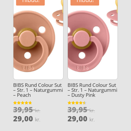
29,00 kr..
31,96 kr..
BIBS Rund Colour Sut
BIBS Rund Colour Sut
– Str. 1 – Naturgummi
– Str. 1 – Naturgummi
– Peach
– Dusty Pink
Den
Den
39,95
39,95
Vurderet
Vurderet
kr.
kr.
4.8
4.5
oprindelige
oprindeli
Den
Den
ud af 5
ud af 5
29,00
29,00
kr.
kr.
pris
pris
aktuelle
aktuelle