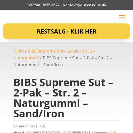
Telefon: 7876 8672 –
kontakt@queensville.dk
RESTSALG - KLIK HER
Hjem
/
BIBS Supreme Sut - 2-Pak - Str. 2 -
Naturgummi
/ BIBS Supreme Sut – 2-Pak – Str. 2 –
Naturgummi – Sand/Iron
BIBS Supreme Sut –
2-Pak – Str. 2 –
Naturgummi –
Sand/Iron
Varenummer (SKU):
shopify_DK_8683391910222_47491098509646
Kategori:
BIBS