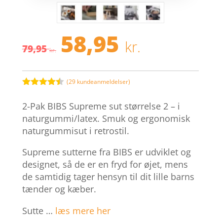
58,95
Den
Den
kr.
79,95
oprindelige
aktuelle
kr.
pris
pris
var:
er:
79,95 kr..
58,95 kr.
(
29
kundeanmeldelser)
Bedømt
som
4.4
2-Pak BIBS Supreme sut størrelse 2 – i
ud af 5
baseret
naturgummi/latex. Smuk og ergonomisk
på
naturgummisut i retrostil.
kundebedø
mmelser
Supreme sutterne fra BIBS er udviklet og
designet, så de er en fryd for øjet, mens
de samtidig tager hensyn til dit lille barns
tænder og kæber.
Sutte …
læs mere her