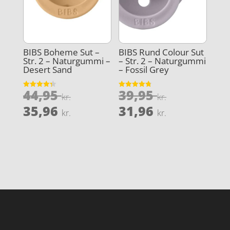
BIBS Boheme Sut –
BIBS Rund Colour Sut
Str. 2 – Naturgummi –
– Str. 2 – Naturgummi
Desert Sand
– Fossil Grey
Den
Den
44,95
39,95
Vurderet
Vurderet
kr.
kr.
4.3
4.8
oprindelige
oprindeli
Den
Den
ud af 5
ud af 5
35,96
31,96
kr.
kr.
pris
pris
aktuelle
aktuelle
var:
var:
pris
pris
44,95 kr..
39,95 kr..
er:
er:
35,96 kr..
31,96 kr..