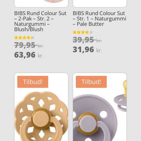
BIBS Rund Colour Sut
BIBS Rund Colour Sut
– 2-Pak – Str. 2 –
– Str. 1 – Naturgummi
Naturgummi –
– Pale Butter
Blush/Blush
Den
39,95
Vurderet
kr.
Den
79,95
4.1
Vurderet
oprindeli
kr.
Den
ud af 5
31,96
4.4
kr.
oprindelige
Den
ud af 5
63,96
pris
aktuelle
kr.
pris
aktuelle
var:
pris
var:
pris
39,95 kr..
er:
79,95 kr..
er:
31,96 kr..
Tilbud!
Tilbud!
63,96 kr..