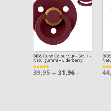
BIBS Rund Colour Sut – Str. 1 –
BIBS
Naturgummi – Elderberry
Nat
Den
Den
39,95
31,96
44
Vurderet
Vurder
kr.
kr.
4.8
4.3
oprindelige
aktuelle
ud af 5
ud af 
pris
pris
var:
er:
39,95 kr..
31,96 kr..