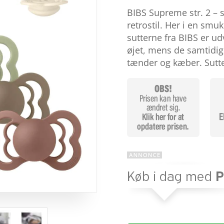
som
3.9
BIBS Supreme str. 2 – 
ud af 5
baseret
retrostil. Her i en sm
på
sutterne fra BIBS er udv
kundebed
ømmelse
øjet, mens de samtidig t
r
tænder og kæber. Sut