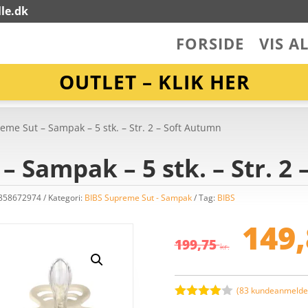
le.dk
FORSIDE
VIS A
OUTLET – KLIK HER
eme Sut – Sampak – 5 stk. – Str. 2 – Soft Autumn
– Sampak – 5 stk. – Str. 2
7858672974
Kategori:
BIBS Supreme Sut - Sampak
Tag:
BIBS
De
op
149
pr
199,75
kr.
va
19
(
83
kundeanmeldel
Bedømt