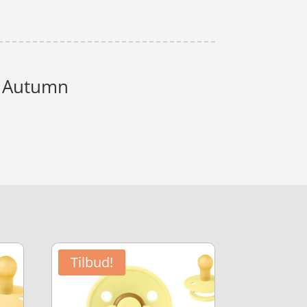
ft Autumn
Tilbud!