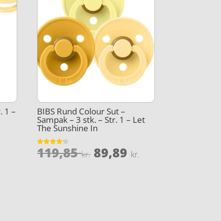
. 1 –
BIBS Rund Colour Sut –
r
Sampak – 3 stk. – Str. 1 – Let
The Sunshine In
Den
Den
Den
119,85
89,89
Vurderet
lige
aktuelle
kr.
kr.
4.2
oprindelige
aktuelle
ud af 5
pris
pris
pris
r:
var:
er:
..
31,96 kr..
119,85 kr..
89,89 kr..