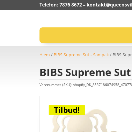
Telefon: 7876 8672 –
kontakt@queensvil
Hjem
/
BIBS Supreme Sut - Sampak
/ BIBS Supr
BIBS Supreme Sut 
Varenummer (SKU):
shopify_DK_8537186074958_4707
Tilbud!