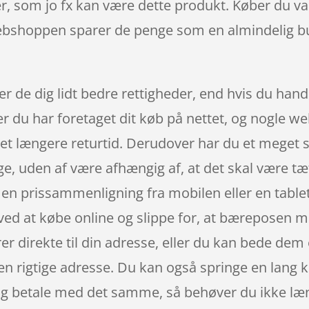
er, som jo fx kan være dette produkt. Køber du va
webshoppen sparer de penge som en almindelig bu
r de dig lidt bedre rettigheder, end hvis du handl
ter du har foretaget dit køb på nettet, og nogle 
et længere returtid. Derudover har du et meget s
e, uden af være afhængig af, at det skal være tæt
 en prissammenligning fra mobilen eller en tabl
ed at købe online og slippe for, at bæreposen me
direkte til din adresse, eller du kan bede dem o
den rigtige adresse. Du kan også springe en lang 
n og betale med det samme, så behøver du ikke læ