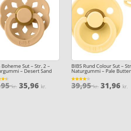
 Boheme Sut – Str. 2 –
BIBS Rund Colour Sut – Str
urgummi – Desert Sand
Naturgummi – Pale Butte
Den
Den
Den
,95
35,96
39,95
31,96
et
Vurderet
kr.
kr.
kr.
kr.
4.1
oprindelige
aktuelle
oprinde
5
ud af 5
pris
pris
pris
var:
er:
var:
e
44,95 kr..
35,96 kr..
39,95 kr