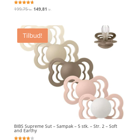
Den
Den
199,75
149,81
Vurderet
kr.
kr.
4.7
oprindelige
aktuelle
ud af 5
pris
pris
var:
er:
Tilbud!
199,75 kr..
149,81 kr..
BIBS Supreme Sut – Sampak – 5 stk. – Str. 2 – Soft
and Earthy