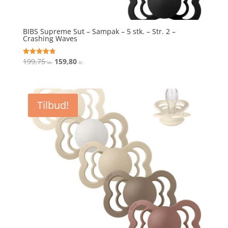
BIBS Supreme Sut – Sampak – 5 stk. – Str. 2 –
Crashing Waves
Den
Den
199,75
159,80
Vurderet
kr.
kr.
4.8
oprindelige
aktuelle
ud af 5
pris
pris
var:
er:
Tilbud!
199,75 kr..
159,80 kr..