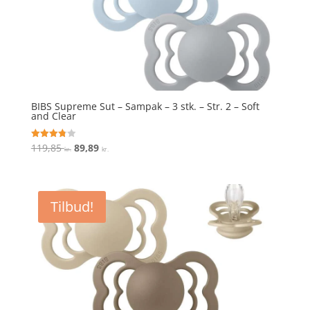
BIBS Supreme Sut – Sampak – 3 stk. – Str. 2 – Soft
and Clear
Den
Den
119,85
89,89
Vurderet
kr.
kr.
3.8
oprindelige
aktuelle
ud af 5
pris
pris
var:
er:
Tilbud!
119,85 kr..
89,89 kr..