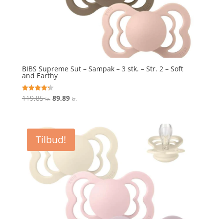
BIBS Supreme Sut – Sampak – 3 stk. – Str. 2 – Soft
and Earthy
Den
Den
119,85
89,89
Vurderet
kr.
kr.
4.3
oprindelige
aktuelle
ud af 5
pris
pris
var:
er:
Tilbud!
119,85 kr..
89,89 kr..