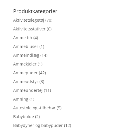
pris
pris
var:
er:
Produktkategorier
199,75 kr..
149,81 kr..
Aktivitetslegetøj
(70)
Aktivitetsstativer
(6)
Amme bh
(4)
Ammebluser
(1)
Ammeindlæg
(14)
Ammekjoler
(1)
Ammepuder
(42)
Ammeudstyr
(3)
Ammeundertøj
(11)
Amning
(1)
Autostole og -tilbehør
(5)
Babybolde
(2)
Babydyner og babypuder
(12)