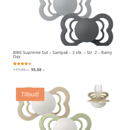
BIBS Supreme Sut – Sampak – 3 stk. – Str. 2 – Rainy
Day
Den
Den
119,85
95,88
Vurderet
kr.
kr.
4.4
oprindelige
aktuelle
ud af 5
pris
pris
var:
er:
Tilbud!
119,85 kr..
95,88 kr..