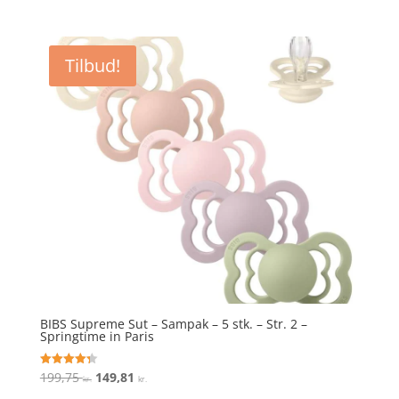
oprindelige
aktuelle
ud af 5
pris
pris
var:
er:
Tilbud!
199,75 kr..
149,81 kr..
BIBS Supreme Sut – Sampak – 5 stk. – Str. 2 –
Springtime in Paris
Den
Den
199,75
149,81
Vurderet
kr.
kr.
4.3
oprindelige
aktuelle
ud af 5