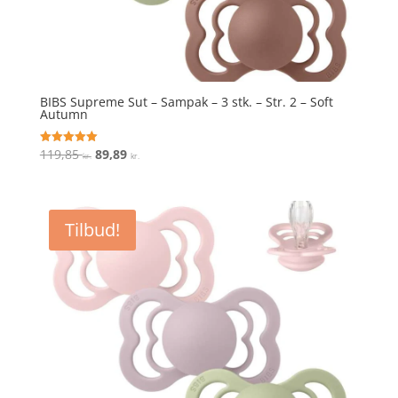
BIBS Supreme Sut – Sampak – 3 stk. – Str. 2 – Soft
Autumn
Den
Den
119,85
89,89
Vurderet
kr.
kr.
5
oprindelige
aktuelle
ud af 5
pris
pris
var:
er:
Tilbud!
119,85 kr..
89,89 kr..