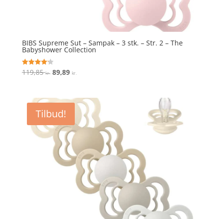
BIBS Supreme Sut – Sampak – 3 stk. – Str. 2 – The
Babyshower Collection
Den
Den
119,85
89,89
Vurderet
kr.
kr.
4.2
oprindelige
aktuelle
ud af 5
pris
pris
var:
er:
Tilbud!
119,85 kr..
89,89 kr..