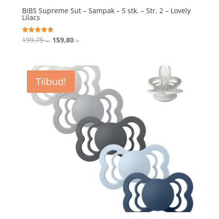
BIBS Supreme Sut – Sampak – 5 stk. – Str. 2 – Lovely
Lilacs
Den
Den
199,75
159,80
Vurderet
kr.
kr.
4.9
oprindelige
aktuelle
ud af 5
pris
pris
var:
er:
Tilbud!
199,75 kr..
159,80 kr..