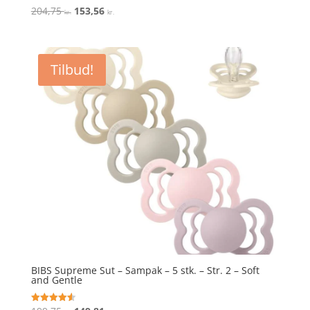
Den
Den
204,75
153,56
Vurderet
kr.
kr.
3.9
oprindelige
aktuelle
ud af 5
pris
pris
var:
er:
Tilbud!
204,75 kr..
153,56 kr..
BIBS Supreme Sut – Sampak – 5 stk. – Str. 2 – Soft
and Gentle
Vurderet