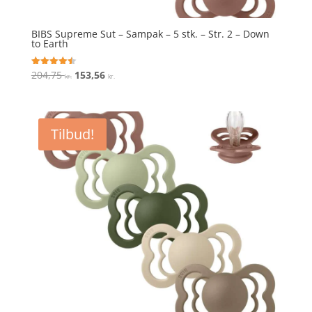
BIBS Supreme Sut – Sampak – 5 stk. – Str. 2 – Down
to Earth
Den
Den
204,75
153,56
Vurderet
kr.
kr.
4.5
oprindelige
aktuelle
ud af 5
pris
pris
var:
er:
Tilbud!
204,75 kr..
153,56 kr..