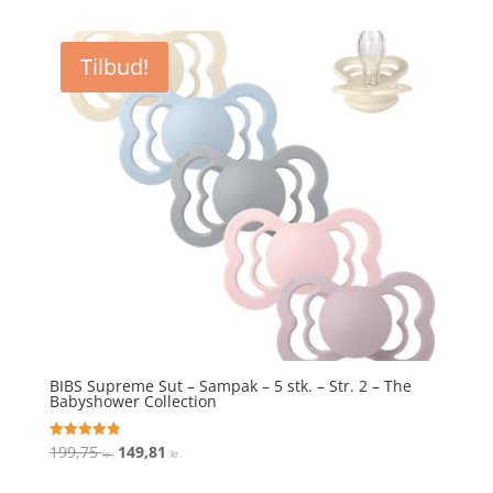
pris
pris
var:
er:
Tilbud!
199,75 kr..
149,81 kr..
BIBS Supreme Sut – Sampak – 5 stk. – Str. 2 – The
Babyshower Collection
Den
Den
199,75
149,81
Vurderet
kr.
kr.
4.9
oprindelige
aktuelle
ud af 5