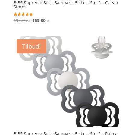
BIBS Supreme Sut – Sampak – 5 stk. – Str. 2 – Ocean
Storm
Den
Den
199,75
159,80
Vurderet
kr.
kr.
4.8
oprindelige
aktuelle
ud af 5
pris
pris
var:
er:
Tilbud!
199,75 kr..
159,80 kr..
BIBS Supreme Sut – Sampak – 5 stk. – Str. 2 – Rainy