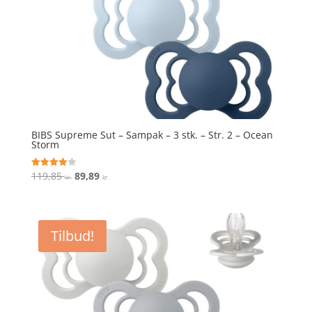
BIBS Supreme Sut – Sampak – 3 stk. – Str. 2 – Ocean
Storm
Den
Den
119,85
89,89
Vurderet
kr.
kr.
4
oprindelige
aktuelle
ud af 5
pris
pris
var:
er:
Tilbud!
119,85 kr..
89,89 kr..