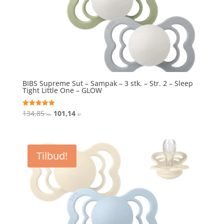
BIBS Supreme Sut – Sampak – 3 stk. – Str. 2 – Sleep
Tight Little One – GLOW
Den
Den
134,85
101,14
Vurderet
kr.
kr.
5
oprindelige
aktuelle
ud af 5
pris
pris
var:
er:
Tilbud!
134,85 kr..
101,14 kr..