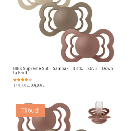
BIBS Supreme Sut – Sampak – 3 stk. – Str. 2 – Down
to Earth
Den
Den
119,85
89,89
Vurderet
kr.
kr.
4.2
oprindelige
aktuelle
ud af 5
pris
pris
var:
er:
Tilbud!
119,85 kr..
89,89 kr..