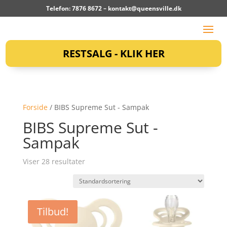
Telefon: 7876 8672 –
kontakt@queensville.dk
RESTSALG - KLIK HER
Forside
/ BIBS Supreme Sut - Sampak
BIBS Supreme Sut -
Sampak
Viser 28 resultater
Tilbud!