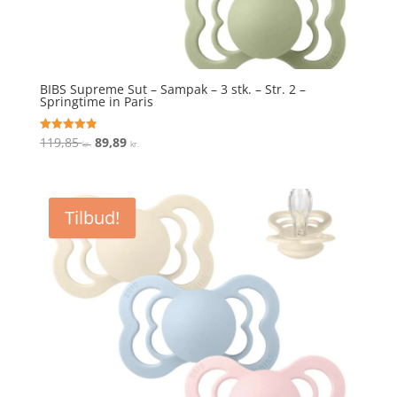
BIBS Supreme Sut – Sampak – 3 stk. – Str. 2 –
Springtime in Paris
Den
Den
119,85
89,89
Vurderet
kr.
kr.
4.9
oprindelige
aktuelle
ud af 5
pris
pris
var:
er:
Tilbud!
119,85 kr..
89,89 kr..