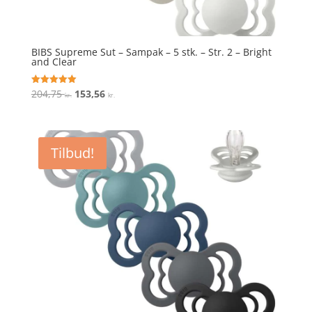
BIBS Supreme Sut – Sampak – 5 stk. – Str. 2 – Bright
and Clear
Den
Den
204,75
153,56
Vurderet
kr.
kr.
5
oprindelige
aktuelle
ud af 5
pris
pris
var:
er:
Tilbud!
204,75 kr..
153,56 kr..