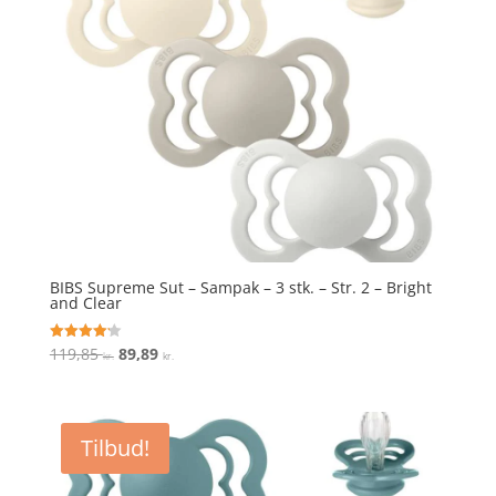
BIBS Supreme Sut – Sampak – 3 stk. – Str. 2 – Bright
and Clear
Den
Den
119,85
89,89
Vurderet
kr.
kr.
4.2
oprindelige
aktuelle
ud af 5
pris
pris
var:
er:
Tilbud!
119,85 kr..
89,89 kr..