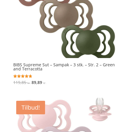
BIBS Supreme Sut – Sampak – 3 stk. – Str. 2 – Green
and Terracotta
Den
Den
119,85
89,89
Vurderet
kr.
kr.
4.8
oprindelige
aktuelle
ud af 5
pris
pris
var:
er:
Tilbud!
119,85 kr..
89,89 kr..