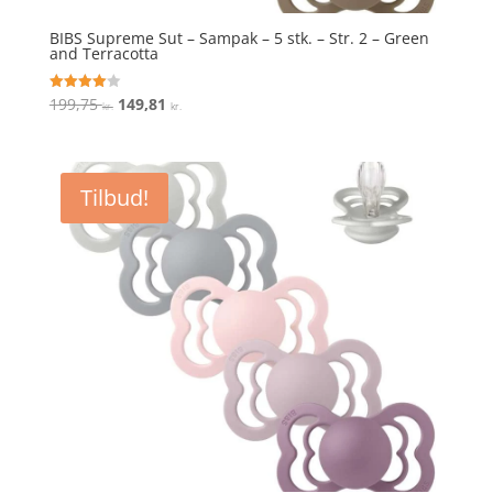
BIBS Supreme Sut – Sampak – 5 stk. – Str. 2 – Green
and Terracotta
Den
Den
199,75
149,81
Vurderet
kr.
kr.
4
oprindelige
aktuelle
ud af 5
pris
pris
var:
er:
Tilbud!
199,75 kr..
149,81 kr..