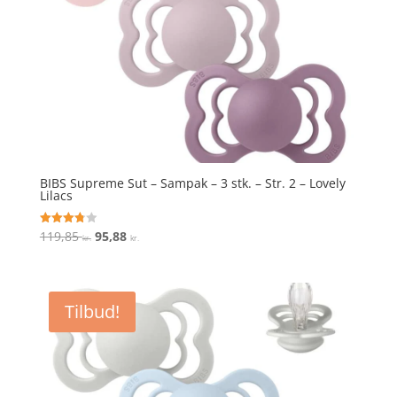
BIBS Supreme Sut – Sampak – 3 stk. – Str. 2 – Lovely
Lilacs
Den
Den
119,85
95,88
Vurderet
kr.
kr.
3.8
oprindelige
aktuelle
ud af 5
pris
pris
var:
er:
Tilbud!
119,85 kr..
95,88 kr..