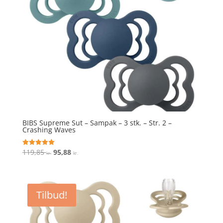
BIBS Supreme Sut – Sampak – 3 stk. – Str. 2 –
Crashing Waves
Den
Den
119,85
95,88
Vurderet
kr.
kr.
5
oprindelige
aktuelle
ud af 5
pris
pris
var:
er:
Tilbud!
119,85 kr..
95,88 kr..