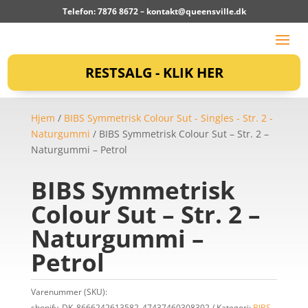
Telefon: 7876 8672 –
kontakt@queensville.dk
RESTSALG - KLIK HER
Hjem
/
BIBS Symmetrisk Colour Sut - Singles - Str. 2 -
Naturgummi
/ BIBS Symmetrisk Colour Sut – Str. 2 –
Naturgummi – Petrol
BIBS Symmetrisk
Colour Sut – Str. 2 –
Naturgummi –
Petrol
Varenummer (SKU):
shopify_DK_8666242613582_47437460308302
Kategori:
BIBS