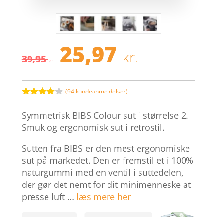
25,97
Den
Den
kr.
39,95
oprindelige
aktuelle
kr.
pris
pris
var:
er:
39,95 kr..
25,97 kr.
(
94
kundeanmeldelser)
Bedømt
som
4
Symmetrisk BIBS Colour sut i størrelse 2.
ud af 5
baseret
Smuk og ergonomisk sut i retrostil.
på
kundebed
Sutten fra BIBS er den mest ergonomiske
ømmelse
r
sut på markedet. Den er fremstillet i 100%
naturgummi med en ventil i suttedelen,
der gør det nemt for dit minimenneske at
presse luft …
læs mere her