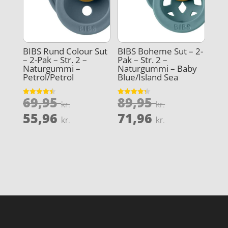
BIBS Rund Colour Sut
BIBS Boheme Sut – 2-
– 2-Pak – Str. 2 –
Pak – Str. 2 –
Naturgummi –
Naturgummi – Baby
Petrol/Petrol
Blue/Island Sea
Den
Den
69,95
89,95
Vurderet
Vurderet
kr.
kr.
4.5
4.3
oprindelige
oprindeli
Den
Den
ud af 5
ud af 5
55,96
71,96
kr.
kr.
pris
pris
aktuelle
aktuelle
var:
var:
pris
pris
69,95 kr..
89,95 kr..
er:
er:
55,96 kr..
71,96 kr..