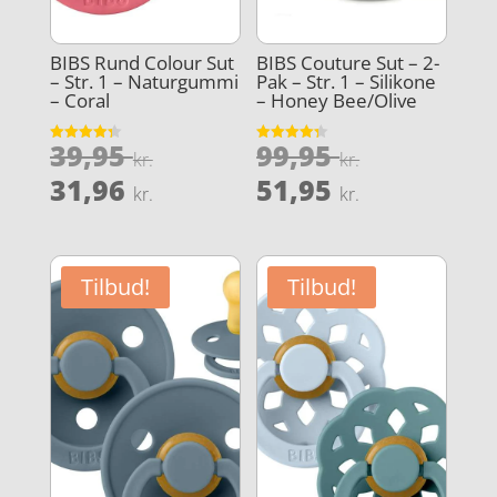
BIBS Rund Colour Sut
BIBS Couture Sut – 2-
– Str. 1 – Naturgummi
Pak – Str. 1 – Silikone
– Coral
– Honey Bee/Olive
Den
Den
39,95
99,95
Vurderet
Vurderet
kr.
kr.
4.3
4.3
oprindelige
oprindeli
Den
Den
ud af 5
ud af 5
31,96
51,95
kr.
kr.
pris
pris
aktuelle
aktuelle
var:
var:
pris
pris
39,95 kr..
99,95 kr..
er:
er:
Tilbud!
Tilbud!
31,96 kr..
51,95 kr..