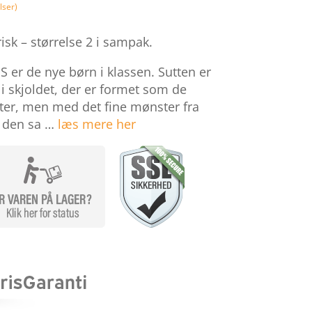
95 kr..
79,96 kr..
ser)
isk – størrelse 2 i sampak.
BS er de nye børn i klassen. Sutten er
 i skjoldet, der er formet som de
ter, men med det fine mønster fra
 den sa …
læs mere her