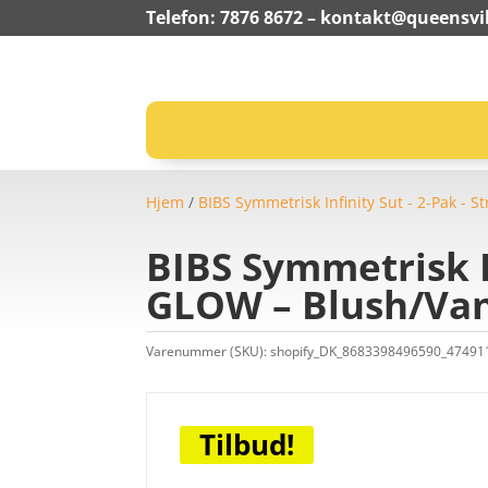
Telefon: 7876 8672 –
kontakt@queensvil
Hjem
/
BIBS Symmetrisk Infinity Sut - 2-Pak - Str
BIBS Symmetrisk In
GLOW – Blush/Van
Varenummer (SKU):
shopify_DK_8683398496590_4749
Tilbud!