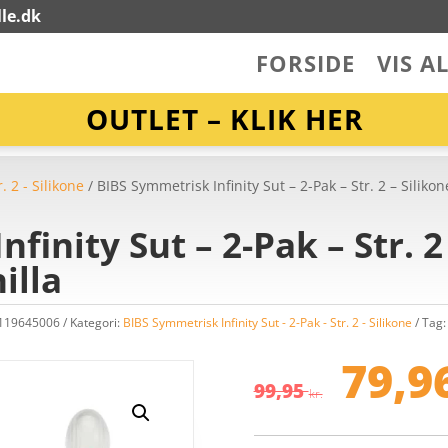
le.dk
FORSIDE
VIS A
OUTLET – KLIK HER
. 2 - Silikone
/ BIBS Symmetrisk Infinity Sut – 2-Pak – Str. 2 – Silik
finity Sut – 2-Pak – Str. 2 
illa
1119645006
Kategori:
BIBS Symmetrisk Infinity Sut - 2-Pak - Str. 2 - Silikone
Tag
De
op
79,9
pri
99,95
kr.
var