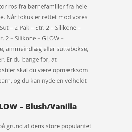
tor ros fra børnefamilier fra hele
ere. Når fokus er rettet mod vores
ut – 2-Pak – Str. 2 – Silikone –
r. 2 – Silikone – GLOW –
e, ammeindlæg eller suttebokse,
. Er du bange for, at
 tekstiler skal du være opmærksom
barn, og du kan nyde en velholdt
 GLOW – Blush/Vanilla
 på grund af dens store popularitet