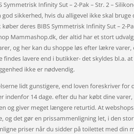
 Symmetrisk Infinity Sut – 2-Pak – Str. 2 – Silikon
n god sikkerhed, hvis du alligevel ikke skal bruge
 køber deres BIBS Symmetrisk Infinity Sut – 2-Pak
hop Mammashop.dk, der altid har et stort udvalg
varer, og her kan du shoppe løs efter lækre varer,
 findes lavere end i butikker- det skyldes bl.a. 
iggenhed ikke er nødvendig.
serne lidt gunstigere, end loven foreskriver for d
arer indenfor 14 dage. efter du har købt dine vare
n og giver meget længere returtid. At webshops ha
e, og det gør en prissammenligning let, i den sto
igne priser når du sidder på toilettet med din mo