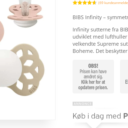
99,
(
69
kundeanmeldel
Bedømt
som
4.6
BIBS Infinity – symmetr
ud af 5
baseret på
kundebedø
Infinity sutterne fra BI
mmelser
udviklet med lufthuller
velkendte Supreme sut
Boheme. Det beskytter