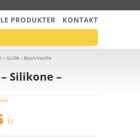
LLE PRODUKTER
KONTAKT
one – GLOW – Blush/Vanilla
– Silikone –
:
BIBS
n
Den
rindelige
aktuelle
6
kr.
s
pris
:
er: