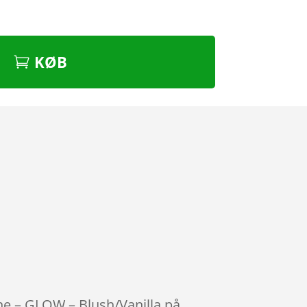
KØB
kone – GLOW – Blush/Vanilla på