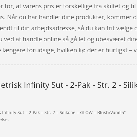
 for, at varens pris er forskellige fra skiltet og ti
pris. Når du har handlet dine produkter, kommer d
t til din arbejdsadresse, så du kan frit vælge de
ved at handle online så gå let og ubesværet direk
ængere forudsige, hvilken kø der er hurtigst – vi g
risk Infinity Sut - 2-Pak - Str. 2 - Si
nfinity Sut – 2-Pak – Str. 2 – Silikone – GLOW – Blush/Vanilla”
else.