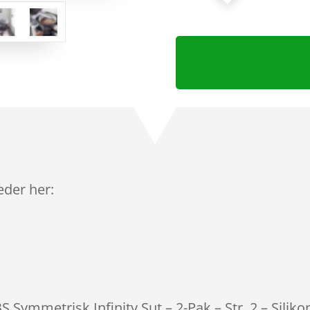
leder her:
BS Symmetrisk Infinity Sut – 2-Pak – Str. 2 – Sili