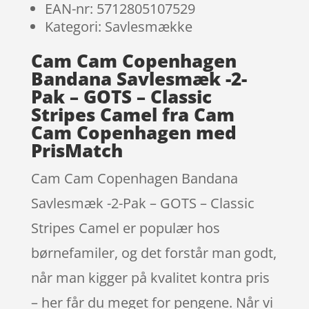
EAN-nr: 5712805107529
Kategori: Savlesmække
Cam Cam Copenhagen
Bandana Savlesmæk -2-
Pak – GOTS – Classic
Stripes Camel fra Cam
Cam Copenhagen med
PrisMatch
Cam Cam Copenhagen Bandana
Savlesmæk -2-Pak – GOTS – Classic
Stripes Camel er populær hos
børnefamiler, og det forstår man godt,
når man kigger på kvalitet kontra pris
– her får du meget for pengene. Når vi