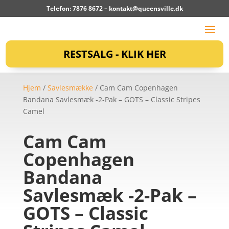
Telefon: 7876 8672 –
kontakt@queensville.dk
RESTSALG - KLIK HER
Hjem
/
Savlesmække
/ Cam Cam Copenhagen
Bandana Savlesmæk -2-Pak – GOTS – Classic Stripes
Camel
Cam Cam
Copenhagen
Bandana
Savlesmæk -2-Pak –
GOTS – Classic