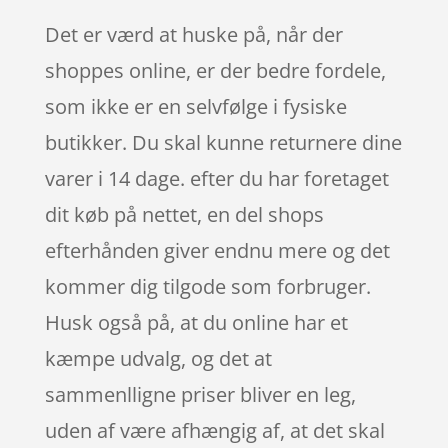
Det er værd at huske på, når der
shoppes online, er der bedre fordele,
som ikke er en selvfølge i fysiske
butikker. Du skal kunne returnere dine
varer i 14 dage. efter du har foretaget
dit køb på nettet, en del shops
efterhånden giver endnu mere og det
kommer dig tilgode som forbruger.
Husk også på, at du online har et
kæmpe udvalg, og det at
sammenlligne priser bliver en leg,
uden af være afhængig af, at det skal