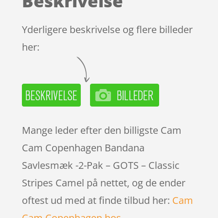
Beskrivelse
Yderligere beskrivelse og flere billeder
her:
Mange leder efter den billigste Cam
Cam Copenhagen Bandana
Savlesmæk -2-Pak – GOTS – Classic
Stripes Camel på nettet, og de ender
oftest ud med at finde tilbud her:
Cam
Cam Copenhagen hos