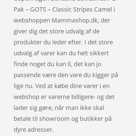
Pak – GOTS – Classic Stripes Camel i
webshoppen Mammashop.dk, der
giver dig det store udvalg af de
produkter du leder efter. I det store
udvalg af varer kan du helt sikkert
finde noget du kan li, det kan jo
passende være den vare du kigger på
lige nu. Ved at købe dine varer i en
webshop er varerne billigere- og det
lader sig gøre, når man ikke skal
betale til showroom og butikker på
dyre adresser.