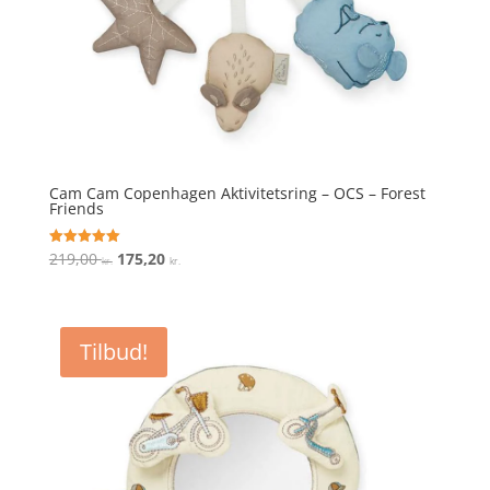
Cam Cam Copenhagen Aktivitetsring – OCS – Forest
Friends
Den
Den
219,00
175,20
Vurderet
kr.
kr.
5
oprindelige
aktuelle
ud af 5
pris
pris
var:
er:
Tilbud!
219,00 kr..
175,20 kr..