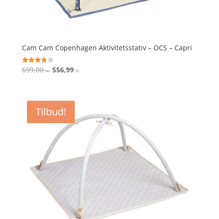
Cam Cam Copenhagen Aktivitetsstativ – OCS – Capri
Den
Den
699,00
556,99
Vurderet
kr.
kr.
3.8
oprindelige
aktuelle
ud af 5
pris
pris
var:
er:
Tilbud!
699,00 kr..
556,99 kr..