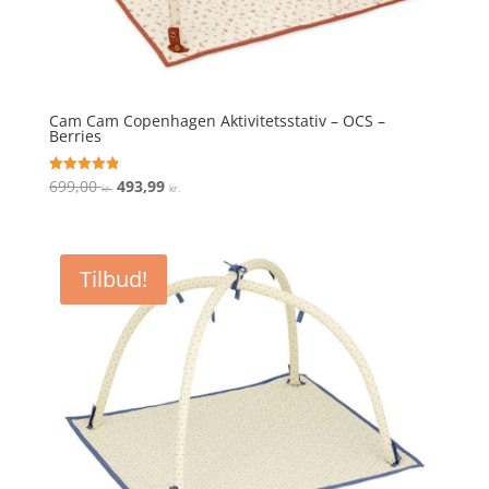
Cam Cam Copenhagen Aktivitetsstativ – OCS –
Berries
Den
Den
699,00
493,99
Vurderet
kr.
kr.
4.9
oprindelige
aktuelle
ud af 5
pris
pris
var:
er:
Tilbud!
699,00 kr..
493,99 kr..