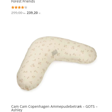
Forest Friends
Den
Den
299,00
239,20
Vurderet
kr.
kr.
4.2
oprindelige
aktuelle
ud af 5
pris
pris
var:
er:
299,00 kr..
239,20 kr..
Cam Cam Copenhagen Ammepudebetræk – GOTS –
Ashley