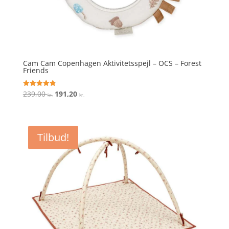
Cam Cam Copenhagen Aktivitetsspejl – OCS – Forest
Friends
Den
Den
239,00
191,20
Vurderet
kr.
kr.
4.9
oprindelige
aktuelle
ud af 5
pris
pris
var:
er:
Tilbud!
239,00 kr..
191,20 kr..