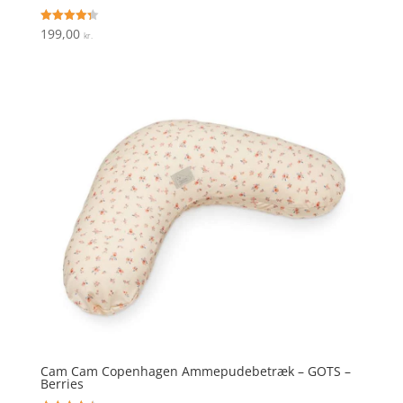
199,00
Vurderet
kr.
4.3
ud af 5
Cam Cam Copenhagen Ammepudebetræk – GOTS –
Berries