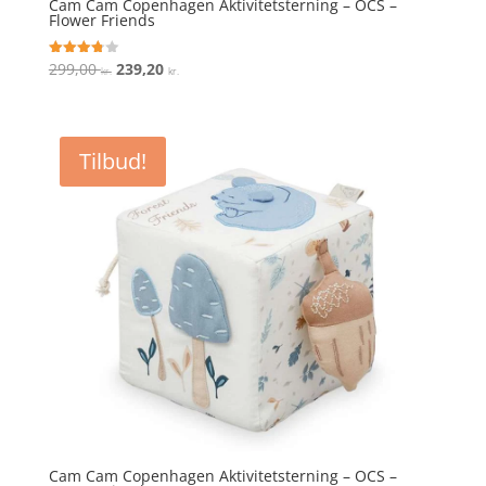
Cam Cam Copenhagen Aktivitetsterning – OCS –
Flower Friends
Den
Den
299,00
239,20
Vurderet
kr.
kr.
3.8
oprindelige
aktuelle
ud af 5
pris
pris
var:
er:
Tilbud!
299,00 kr..
239,20 kr..
Cam Cam Copenhagen Aktivitetsterning – OCS –