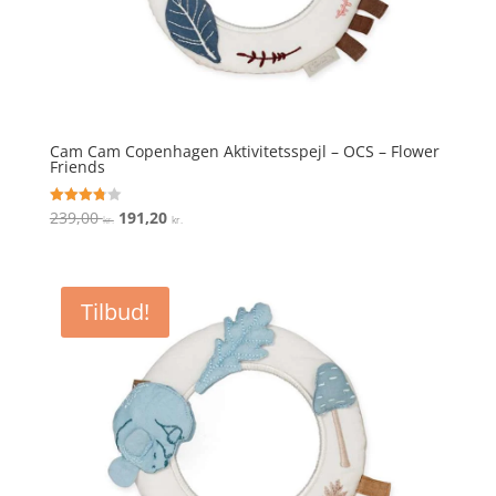
Cam Cam Copenhagen Aktivitetsspejl – OCS – Flower
Friends
Den
Den
239,00
191,20
Vurderet
kr.
kr.
3.8
oprindelige
aktuelle
ud af 5
pris
pris
var:
er:
Tilbud!
239,00 kr..
191,20 kr..