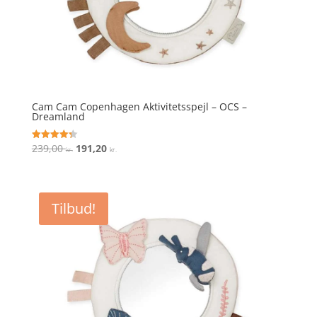
Cam Cam Copenhagen Aktivitetsspejl – OCS –
Dreamland
Den
Den
239,00
191,20
Vurderet
kr.
kr.
4.3
oprindelige
aktuelle
ud af 5
pris
pris
var:
er:
Tilbud!
239,00 kr..
191,20 kr..