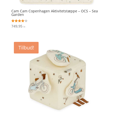
Cam Cam Copenhagen Aktivitetstæppe – OCS – Sea
Garden
749,95
Vurderet
kr.
4.1
ud af 5
Tilbud!