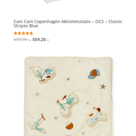
Cam Cam Copenhagen Aktivitetsstativ – OCS – Classic
Stripes Blue
Den
Den
699,00
559,20
Vurderet
kr.
kr.
4.8
oprindelige
aktuelle
ud af 5
pris
pris
var:
er:
699,00 kr..
559,20 kr..