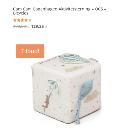
Cam Cam Copenhagen Aktivitetsterning – OCS –
Bicycles
Den
Den
199,00
129,35
Vurderet
kr.
kr.
4.1
oprindelige
aktuelle
ud af 5
pris
pris
var:
er:
Tilbud!
199,00 kr..
129,35 kr..