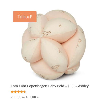
ud af 5
Tilbud!
Cam Cam Copenhagen Baby Bold – OCS – Ashley
Den
Den
299,00
162,00
Vurderet
kr.
kr.
4.6
oprindelige
aktuelle
ud af 5