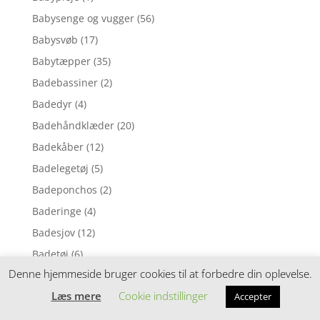
Babysenge og vugger
(56)
Babysvøb
(17)
Babytæpper
(35)
Badebassiner
(2)
Badedyr
(4)
Badehåndklæder
(20)
Badekåber
(12)
Badelegetøj
(5)
Badeponchos
(2)
Baderinge
(4)
Badesjov
(12)
Badetøj
(6)
Denne hjemmeside bruger cookies til at forbedre din oplevelse.
Badeudstyr
(8)
Læs mere
Cookie indstillinger
Accepter
Badevinger
(4)
Bamser
(25)