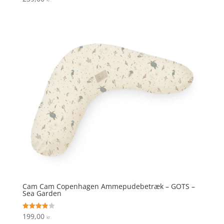
4
ud af 5
Cam Cam Copenhagen Ammepudebetræk – GOTS –
Sea Garden
199,00
Vurderet
kr.
3.9