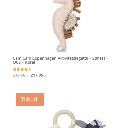
Cam Cam Copenhagen Aktivitetslegetøj – Søhest –
OCS – Koral
Den
Den
219,00
217,95
Vurderet
kr.
kr.
3.9
oprindelige
aktuelle
ud af 5
pris
pris
var:
er:
Tilbud!
219,00 kr..
217,95 kr..