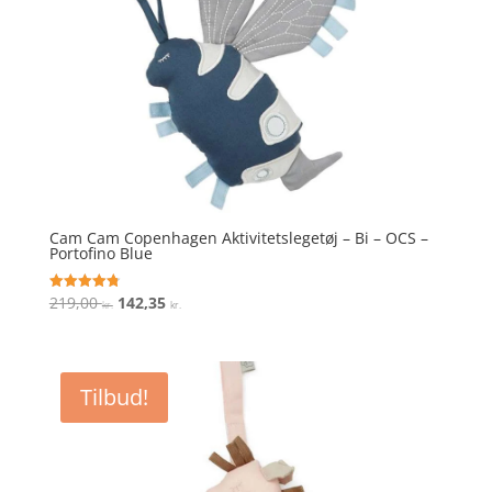
Cam Cam Copenhagen Aktivitetslegetøj – Bi – OCS –
Portofino Blue
Den
Den
219,00
142,35
Vurderet
kr.
kr.
4.8
oprindelige
aktuelle
ud af 5
pris
pris
var:
er:
Tilbud!
219,00 kr..
142,35 kr..