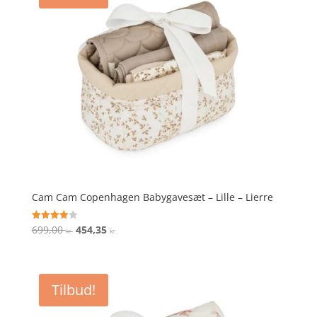
Cam Cam Copenhagen Babygavesæt – Lille – Lierre
Den
Den
699,00
454,35
Vurderet
kr.
kr.
4
oprindelige
aktuelle
ud af 5
pris
pris
var:
er:
Tilbud!
699,00 kr..
454,35 kr..