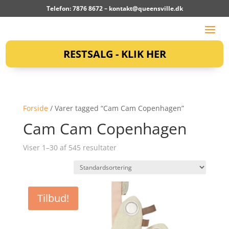
Telefon: 7876 8672 –
kontakt@queensville.dk
RESTSALG - KLIK HER
Forside
/ Varer tagged “Cam Cam Copenhagen”
Cam Cam Copenhagen
Viser 1–30 af 545 resultater
Tilbud!