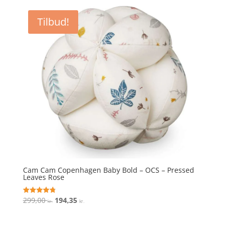
pris
pris
var:
er:
Tilbud!
299,00 kr..
162,00 kr..
Cam Cam Copenhagen Baby Bold – OCS – Pressed
Leaves Rose
Den
Den
299,00
194,35
Vurderet
kr.
kr.
4.8
oprindelige
aktuelle
ud af 5
pris
pris