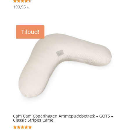
199,95
Vurderet
kr.
4.5
ud af 5
Tilbud!
Cam Cam Copenhagen Ammepudebetræk – GOTS –
Classic Stripes Camel