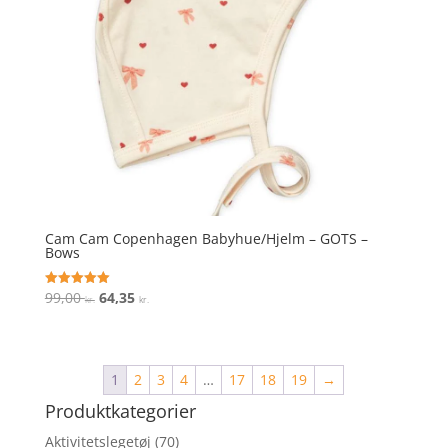
Cam Cam Copenhagen Babyhue/Hjelm – GOTS –
Bows
Den
Den
99,00
64,35
Vurderet
kr.
kr.
5
oprindelige
aktuelle
ud af 5
pris
pris
var:
er:
1
2
3
4
…
17
18
19
→
99,00 kr..
64,35 kr..
Produktkategorier
Aktivitetslegetøj
(70)