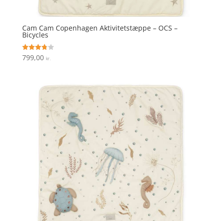
Cam Cam Copenhagen Aktivitetstæppe – OCS –
Bicycles
799,00
Vurderet
kr.
3.8
ud af 5