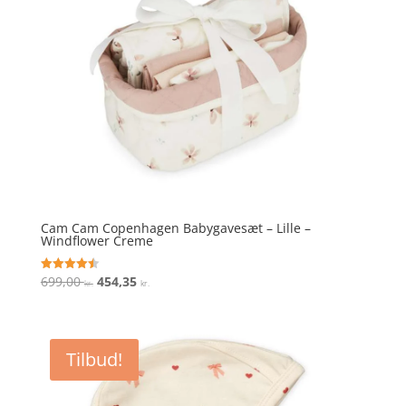
Cam Cam Copenhagen Babygavesæt – Lille –
Windflower Creme
Den
Den
699,00
454,35
Vurderet
kr.
kr.
4.5
oprindelige
aktuelle
ud af 5
pris
pris
var:
er:
Tilbud!
699,00 kr..
454,35 kr..