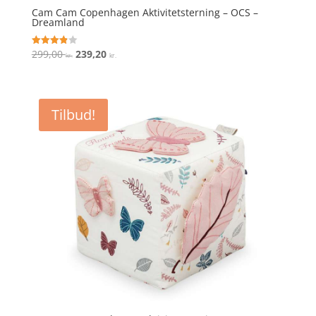
Cam Cam Copenhagen Aktivitetsterning – OCS –
Dreamland
Den
Den
299,00
239,20
Vurderet
kr.
kr.
3.9
oprindelige
aktuelle
ud af 5
pris
pris
var:
er:
Tilbud!
299,00 kr..
239,20 kr..