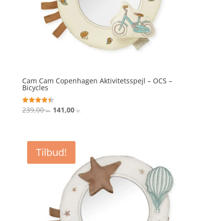
Cam Cam Copenhagen Aktivitetsspejl – OCS –
Bicycles
Den
Den
239,00
141,00
Vurderet
kr.
kr.
4.4
oprindelige
aktuelle
ud af 5
pris
pris
var:
er:
Tilbud!
239,00 kr..
141,00 kr..